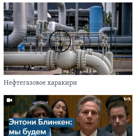
Нефтегазовое харакири