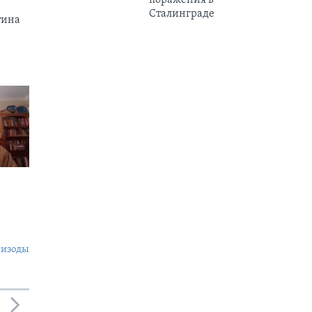
поражения в
Сталинграде
тина
пизоды