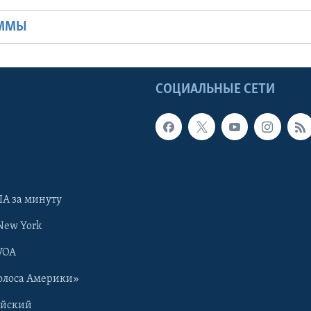
АММЫ
Ы
СОЦИАЛЬНЫЕ СЕТИ
А за минуту
New York
VOA
олоса Америки»
ийский