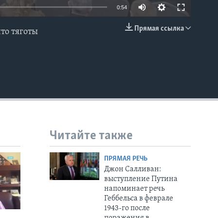
0:54
Прямая ссылка
то тяготы
EMBED
Читайте также
ПРЯМАЯ РЕЧЬ
Джон Салливан:
выступление Путина
напоминает речь
Геббельса в феврале
1943-го после