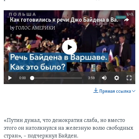
Как готовились к речи Джо Байдена в Варшаве?
by
ГОЛОС АМЕРИКИ
No media source currently available
0:00
3:59
Прямая ссылка
«Путин думал, что демократия слаба, но вместо
этого он натолкнулся на железную волю свободных
стран», – подчеркнул Байден.