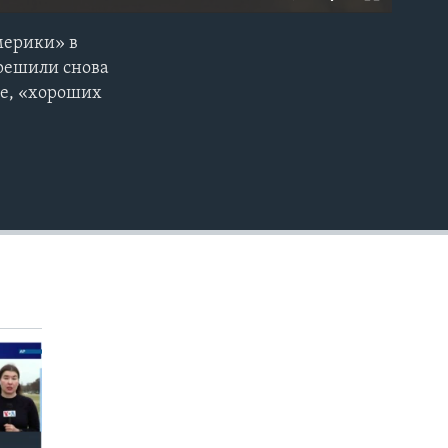
мерики» в
EMBED
 решили снова
ле, «хороших