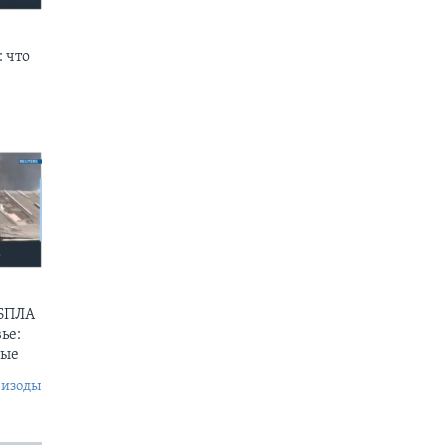
 что
 БПЛА
ье:
ные
пизоды