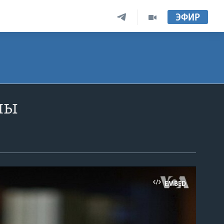
ЭФИР
ны
EMBED