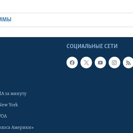
Ы
АММЫ
Ы
СОЦИАЛЬНЫЕ СЕТИ
А за минуту
New York
VOA
олоса Америки»