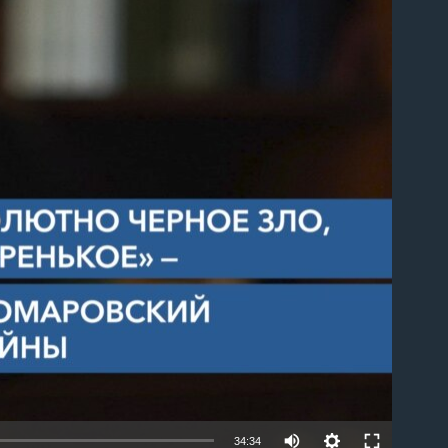
able
34:34