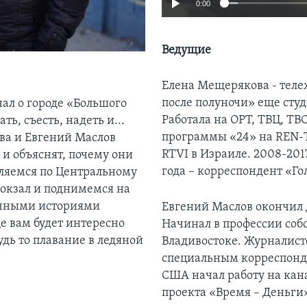
0:00
Ведущие
Елена Мещерякова - теле
после полуночи» еще сту
ал о городе «Большого
Работала на ОРТ, ТВЦ, Т
ть, съесть, надеть и...
программы «24» на REN-Т
ва и Евгений Маслов
RTVI в Израиле. 2008-201
 и объяснят, почему они
года – корреспондент «Г
уляемся по Центральному
вокзал и поднимемся на
ичными историями
Евгений Маслов окончил
е вам будет интересно
Начинал в профессии со
дь то плавание в ледяной
Владивостоке. Журналист
специальным корреспонде
США начал работу на кана
проекта «Время – Деньги