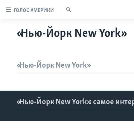
Линки
ГОЛОС АМЕРИКИ
доступности
Поиск
Перейти
ГЛАВНОЕ
«Нью-Йорк New York»
на
ПРОГРАММЫ
основной
контент
ПРОЕКТЫ
АМЕРИКА
Перейти
ЭКСПЕРТИЗА
НОВОСТИ ЗА МИНУТУ
УЧИМ АНГЛИЙСКИЙ
к
«Нью-Йорк New York»
основной
ИНТЕРВЬЮ
ИТОГИ
НАША АМЕРИКАНСКАЯ ИСТОРИЯ
навигации
ФАКТЫ ПРОТИВ ФЕЙКОВ
ПОЧЕМУ ЭТО ВАЖНО?
А КАК В АМЕРИКЕ?
Перейти
в
ЗА СВОБОДУ ПРЕССЫ
ДИСКУССИЯ VOA
АРТЕФАКТЫ
поиск
«Нью-Йорк New York»: самое инте
УЧИМ АНГЛИЙСКИЙ
ДЕТАЛИ
АМЕРИКАНСКИЕ ГОРОДКИ
ВИДЕО
НЬЮ-ЙОРК NEW YORK
ТЕСТЫ
ПОДПИСКА НА НОВОСТИ
АМЕРИКА. БОЛЬШОЕ
ПУТЕШЕСТВИЕ