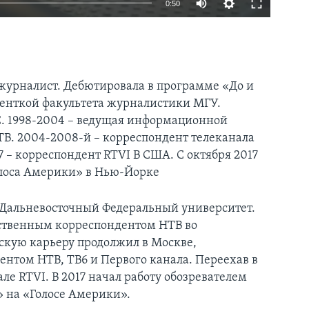
0:50
журналист. Дебютировала в программе «До и
денткой факультета журналистики МГУ.
ВС. 1998-2004 – ведущая информационной
В. 2004-2008-й – корреспондент телеканала
7 – корреспондент RTVI В США. С октября 2017
олоса Америки» в Нью-Йорке​
 Дальневосточный Федеральный университет.
бственным корреспондентом НТВ во
cкую карьеру продолжил в Москве,
нтом НТВ, ТВ6 и Первого канала. Переехав в
ле RTVI. В 2017 начал работу обозревателем
» на «Голосе Америки».