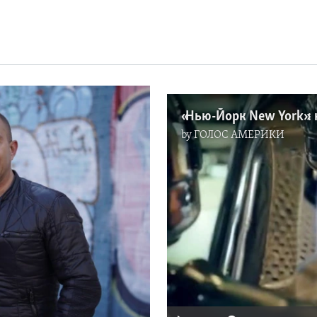
«Нью-Йорк New York»: 
by
ГОЛОС АМЕРИКИ
No me