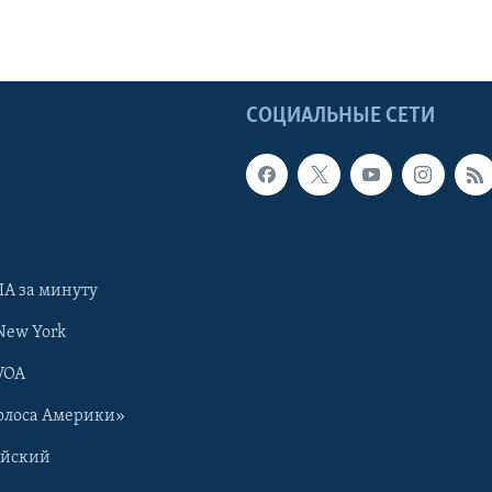
Ы
СОЦИАЛЬНЫЕ СЕТИ
А за минуту
New York
VOA
олоса Америки»
ийский