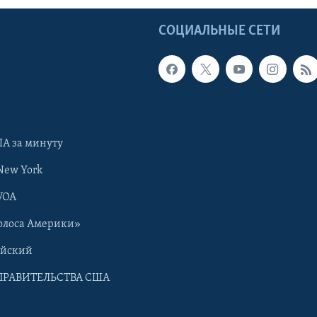
Ы
СОЦИАЛЬНЫЕ СЕТИ
А за минуту
New York
VOA
олоса Америки»
ийский
ПРАВИТЕЛЬСТВА США