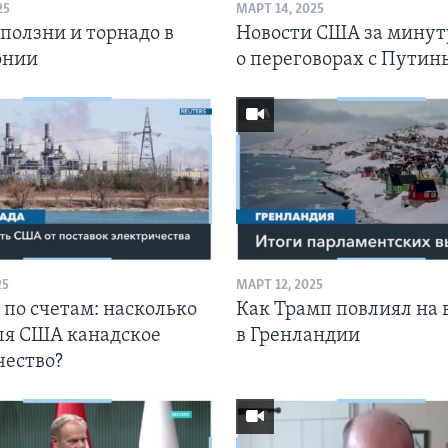
25
МАРТ 14, 2025
ползни и торнадо в
Новости США за минут
рнии
о переговорах с Пути
25
МАРТ 12, 2025
 по счетам: насколько
Как Трамп повлиял на
ля США канадское
в Гренландии
чество?