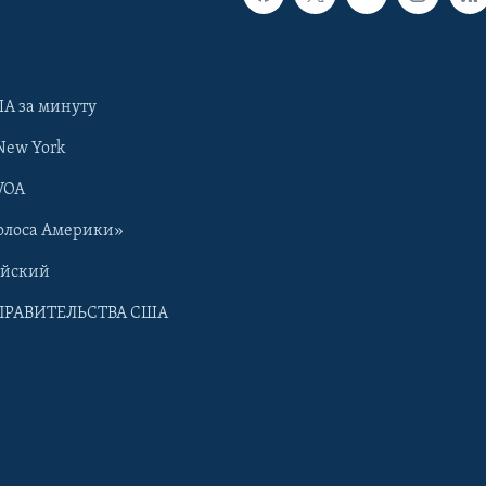
А за минуту
New York
VOA
олоса Америки»
ийский
ПРАВИТЕЛЬСТВА США