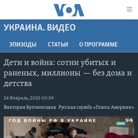
Линки
доступности
Перейти
УКРАИНА. ВИДЕО
на
ГЛАВНОЕ
основной
ПРОГРАММЫ
ЭПИЗОДЫ
СТАТЬИ
O ПРОГРАММЕ
контент
ПРОЕКТЫ
Перейти
АМЕРИКА
Дети и война: сотни убитых и
к
ЭКСПЕРТИЗА
НОВОСТИ ЗА МИНУТУ
УЧИМ АНГЛИЙСКИЙ
основной
раненых, миллионы — без дома и
ИНТЕРВЬЮ
ИТОГИ
НАША АМЕРИКАНСКАЯ ИСТОРИЯ
навигации
детства
Перейти
ФАКТЫ ПРОТИВ ФЕЙКОВ
ПОЧЕМУ ЭТО ВАЖНО?
А КАК В АМЕРИКЕ?
в
24 Февраль, 2023 00:59
ЗА СВОБОДУ ПРЕССЫ
ДИСКУССИЯ VOA
АРТЕФАКТЫ
поиск
Виктория Купчинецкая
Русская служба «Голоса Америки»
УЧИМ АНГЛИЙСКИЙ
ДЕТАЛИ
АМЕРИКАНСКИЕ ГОРОДКИ
ВИДЕО
НЬЮ-ЙОРК NEW YORK
ТЕСТЫ
ПОДПИСКА НА НОВОСТИ
АМЕРИКА. БОЛЬШОЕ ПУТЕШЕСТВИЕ