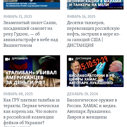
ЯНВАРЬ 31, 2025
ЯНВАРЬ 16, 2025
Знаменитый пилот Салли,
Десятки танкеров,
посадивший самолет на
перевозящих российскую
реку Гудзон, — об
нефть, застряли в море из-
авиакатастрофе в небе над
за санкций США |
Вашингтоном
ДИСТАНЦИЯ
ЯНВАРЬ 08, 2025
ДЕКАБРЬ 19, 2024
Как ГРУ платило талибам за
Биологическое оружие в
теракты. Первая чеченская
России. ХАМАС и медиа.
как корень зла. Что нового
Автопарк Лукашенко.
в российской коллекции
Лавров и женщины
фейков об Украине?