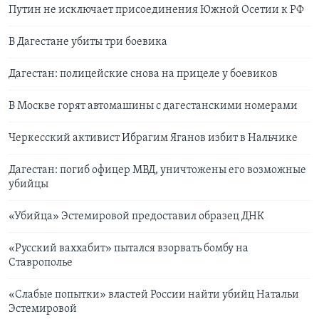
Путин не исключает присоединения Южной Осетии к РФ
В Дагестане убиты три боевика
Дагестан: полицейские снова на прицеле у боевиков
В Москве горят автомашины с дагестанскими номерами
Черкесский активист Ибрагим Яганов избит в Нальчике
Дагестан: погиб офицер МВД, уничтожены его возможные
убийцы
«Убийца» Эстемировой предоставил образец ДНК
«Русский ваххабит» пытался взорвать бомбу на
Ставрополье
«Слабые попытки» властей России найти убийц Натальи
Эстемировой