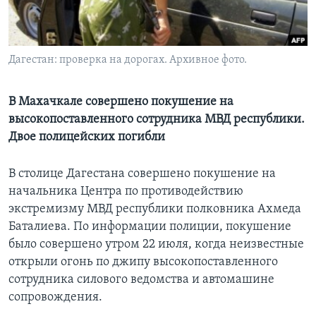
Learning English
Дагестан: проверка на дорогах. Архивное фото.
СОЦИАЛЬНЫЕ СЕТИ
В Махачкале совершено покушение на
высокопоставленного сотрудника МВД республики.
Языки
Двое полицейских погибли
В столице Дагестана совершено покушение на
начальника Центра по противодействию
экстремизму МВД республики полковника Ахмеда
Баталиева. По информации полиции, покушение
было совершено утром 22 июля, когда неизвестные
открыли огонь по джипу высокопоставленного
сотрудника силового ведомства и автомашине
сопровождения.