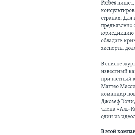
Forbes
пишет, 
консультиров
странах. Для
предъявлено 
юрисдикцию о
обладать кри
эксперты долж
В списке жур
известный ка
причастный к
Маттео Месси
командир пов
Джозеф Кони,
члена «Аль-К
один из идео
В этой компа