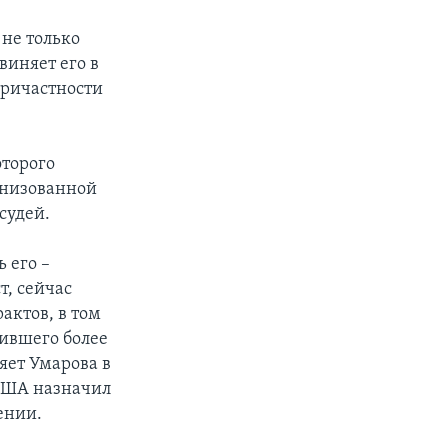
 не только
иняет его в
причастности
оторого
анизованной
судей.
 его –
т, сейчас
актов, в том
бившего более
няет Умарова в
 США назначил
ении.