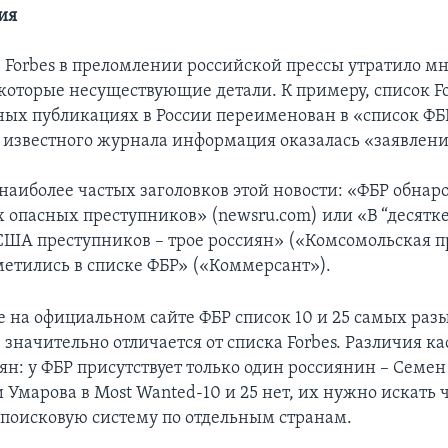
ия
 Forbes в преломлении российской прессы утратило м
которые несуществующие детали. К примеру, список Fo
ых публикациях в России переименован в «список ФБР
 известного журнала информация оказалась «заявлени
наиболее частых заголовков этой новости: «ФБР обнар
 опасных преступников» (newsru.com) или «В “десятк
США преступников – трое россиян» («Комсомольская п
метились в списке ФБР» («Коммерсант»).
е на официальном сайте ФБР список 10 и 25 самых ра
значительно отличается от списка Forbes. Различия ка
ян: у ФБР присутствует только один россиянин – Семе
 Умарова в Most Wanted-10 и 25 нет, их нужно искать 
поисковую систему по отдельным странам.