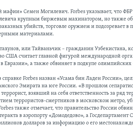
й мафии» Семен Могилевич. Forbes указывает, что ФБР
левича крупным биржевым махинатором, но также обв
заказных убийств, торговле оружием и подозревает в 
дерными материалами.
ахунов, или Тайваньчик – гражданин Узбекистана, к
во США считает главной фигурой международной орг
 в Евразии», а также обвиняет в подкупе олимпийских 
 справке Forbes назван «Усама бин Ладен России», цель
амского Эмирата на юге России. «В прошлом сепаратис
еррорист, взявший на себя ответственность за ряд тер
астием террористов-смертников в московском метро, у
Forbes также отмечает, что правительство России обви
теракта в аэропорту «Домодедово», а Госдепартамент
миллионов долларов за информацию о его местонахожд