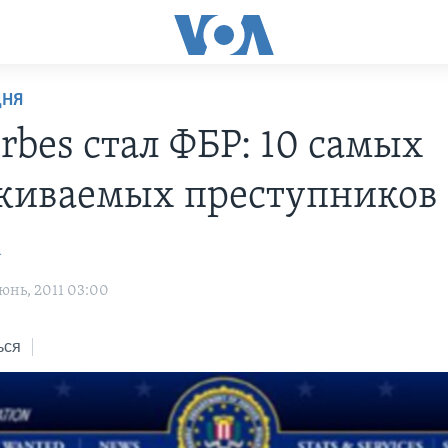
ДНЯ
rbes стал ФБР: 10 самых
киваемых преступников
a
юнь, 2011 03:00
ься