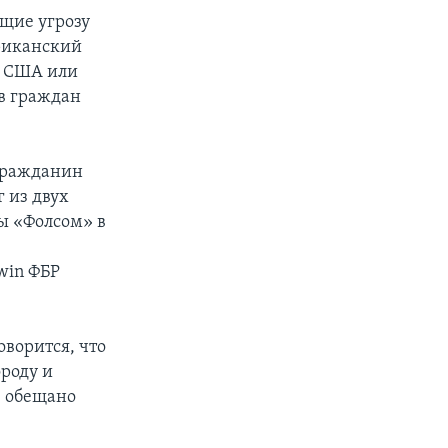
ющие угрозу
ериканский
и США или
в граждан
 гражданин
г из двух
ы «Фолсом» в
win ФБР
оворится, что
роду и
е обещано