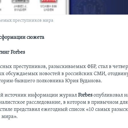
иваемых преступников мира
нсформации сюжета
инг Forbes
асных преступников, разыскиваемых ФБР, стал в четвер
ых обсуждаемых новостей в российских СМИ, отодвину
торию бывшего полковника Юрия Буданова.
й источник информации журнал
Forbes
опубликовал н
налистское расследование, в котором в привычном дл
стиле представил ежегодный список «10 самых разы
 мира».