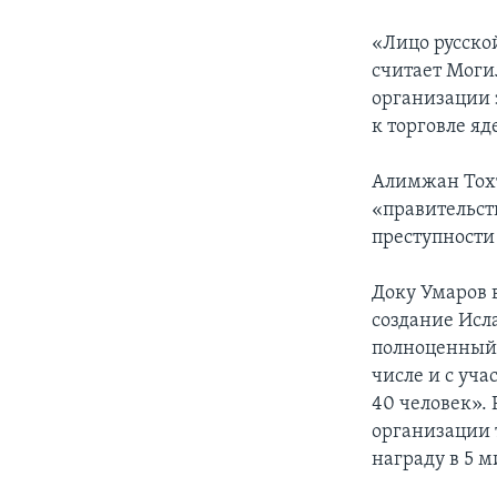
«Лицо русско
считает Моги
организации 
к торговле я
Алимжан Тохт
«правительст
преступности
Доку Умаров в
создание Исл
полноценный т
числе и с уч
40 человек». 
организации 
награду в 5 