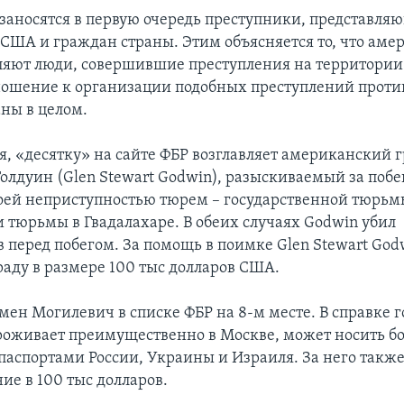
 заносятся в первую очередь преступники, представля
 США и граждан страны. Этим объясняется то, что ам
вляют люди, совершившие преступления на территори
ошение к организации подобных преступлений проти
ны в целом.
я, «десятку» на сайте ФБР возглавляет американский
олдуин (Glen Stewart Godwin), разыскиваемый за побе
оей неприступностью тюрем – государственной тюрьм
 тюрьмы в Гвадалахаре. В обеих случаях Godwin убил
 перед побегом. За помощь в поимке Glen Stewart God
раду в размере 100 тыс долларов США.
ен Могилевич в списке ФБР на 8-м месте. В справке г
оживает преимущественно в Москве, может носить бо
 паспортами России, Украины и Израиля. За него такж
ие в 100 тыс долларов.