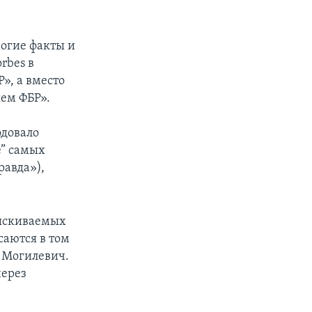
ногие факты и
rbes в
», а вместо
ем ФБР».
одовало
е” самых
равда»),
зыскиваемых
саются в том
н Могилевич.
через