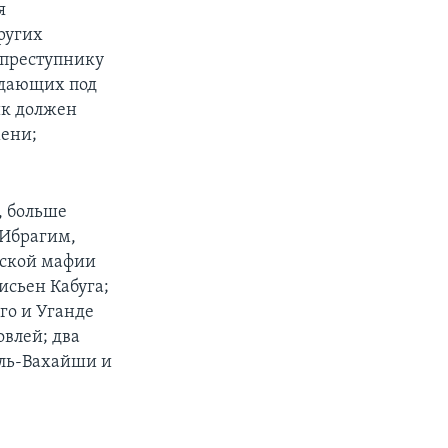
я
ругих
 преступнику
адающих под
ик должен
мени;
, больше
 Ибрагим,
нской мафии
исьен Кабуга;
го и Уганде
влей; два
аль-Вахайши и