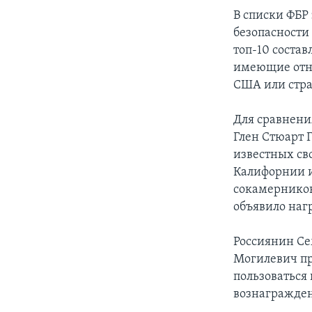
В списки ФБР
безопасности
топ-10 соста
имеющие отн
США или стра
Для сравнени
Глен Стюарт Г
известных св
Калифорнии и
сокамерников
объявило наг
Россиянин Сем
Могилевич пр
пользоваться
вознагражден