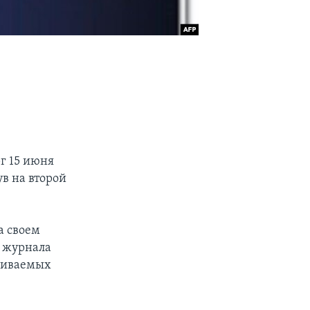
г 15 июня
в на второй
а своем
я журнала
скиваемых