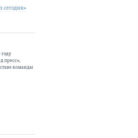
з сегодня»
 году
д пресс»,
составе команды