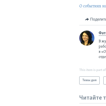
О событиях н
Поделит
Фат
В жу
рабо
в «О
отде
This item is part of
Темы дня
Читайте 