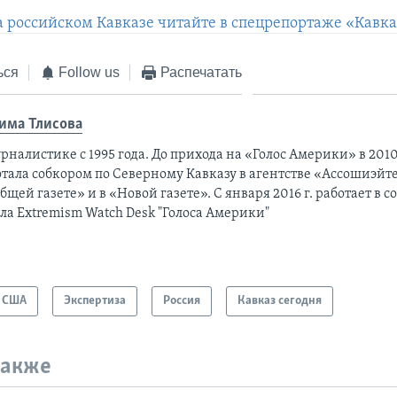
а российском Кавказе читайте в спецрепортаже «Кавка
ься
Follow us
Распечатать
има Тлисовa
рналистике с 1995 года. До прихода на «Голос Америки» в 2010
тала собкором по Северному Кавказу в агентстве «Ассошиэйте
бщей газете» и в «Новой газете». С января 2016 г. работает в 
ла Extremism Watch Desk "Голоса Америки"
США
Экспертиза
Россия
Кавказ сегодня
также