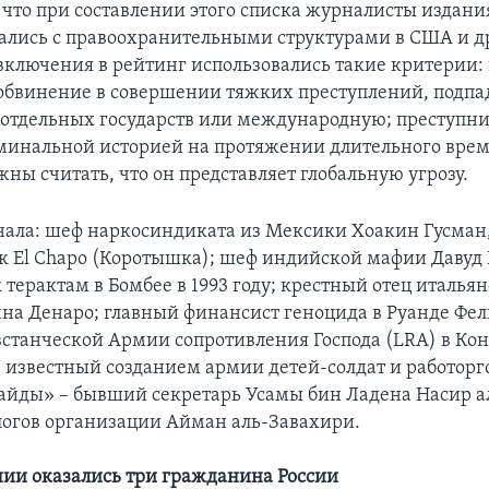
что при составлении этого списка журналисты издани
ались с правоохранительными структурами в США и д
 включения в рейтинг использовались такие критерии:
обвинение в совершении тяжких преступлений, подп
тдельных государств или международную; преступн
минальной историей на протяжении длительного вре
ны считать, что он представляет глобальную угрозу.
нала: шеф наркосиндиката из Мексики Хоакин Гусман
к El Chapo (Коротышка); шеф индийской мафии Давуд
 терактам в Бомбее в 1993 году; крестный отец италья
на Денаро; главный финансист геноцида в Руанде Фел
станческой Армии сопротивления Господа (LRA) в Кон
 известный созданием армии детей-солдат и работорго
айды» – бывший секретарь Усамы бин Ладена Насир 
логов организации Айман аль-Завахири.
нии оказались три гражданина России