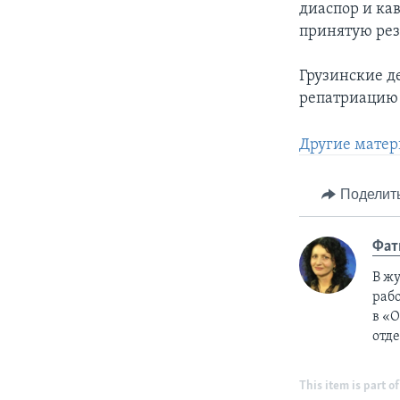
диаспор и ка
принятую ре
Грузинские д
репатриацию 
Другие матер
Поделит
Фат
В жу
рабо
в «О
отде
This item is part of