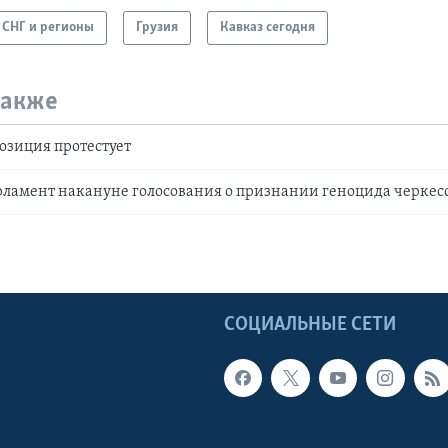
СНГ и регионы
Грузия
Кавказ сегодня
также
озиция протестует
рламент накануне голосования о признании геноцида черкес
Ы
СОЦИАЛЬНЫЕ СЕТИ