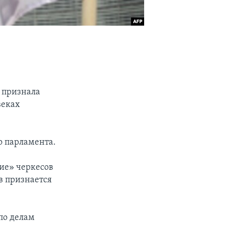
у признала
веках
о парламента.
ие» черкесов
в признается
по делам