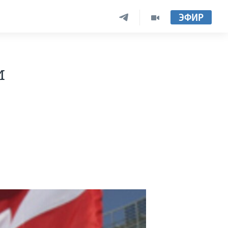
ЭФИР
и