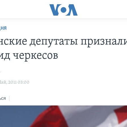
ДНЯ
нские депутаты признал
ид черкесов
a
ай, 2011 03:00
ься