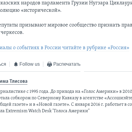
вказских народов парламента Грузии Нугзара Циклаур
золюцию «исторической».
епутаты призывают мировое сообщество признать прав
черкесов.
иалы о событиях в России читайте в рубрике «Россия»
ься
Follow us
Распечатать
има Тлисовa
рналистике с 1995 года. До прихода на «Голос Америки» в 2010
тала собкором по Северному Кавказу в агентстве «Ассошиэйте
бщей газете» и в «Новой газете». С января 2016 г. работает в 
ла Extremism Watch Desk "Голоса Америки"