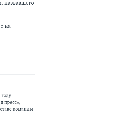
и, назвавшего
о на
 году
д пресс»,
составе команды