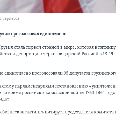
д черкесов
узии проголосовал единогласно
Грузия стала первой страной в мире, которая в пятниц
йства и депортацию черкесов царской Россией в 18-19 
ие единогласно проголосовали 95 депутатов грузинског
нятому парламентариями постановлению «уничтожен
е во время российско-кавказской войны 1763-1864 годо
ида».
осбизнесконсалтинг» цитирует председателя комитета 