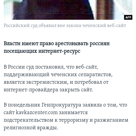
Learning English
Российский суд объявил вне закона чеченский веб-сайт
СОЦИАЛЬНЫЕ СЕТИ
Власти имеют право арестовывать россиян
посещающих интернет-ресурс
Языки
В России суд постановил, что веб-сайт,
поддерживающий чеченских сепаратистов,
является экстремистским, и потребовал от
интернет-провайдера закрыть сайт.
В понедельник Генпрокуратура заявила о том, что
сайт kavkazcenter.com занимается
подстрекательством к терроризму и разжиганием
религиозной вражды.