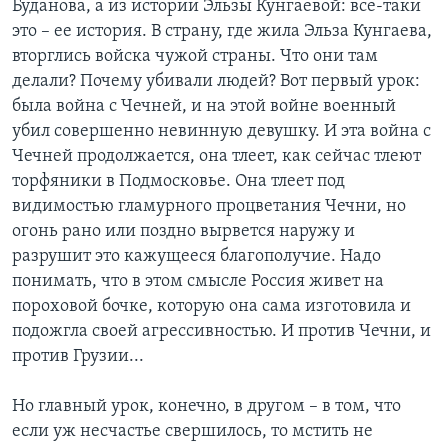
Буданова, а из истории Эльзы Кунгаевой: все-таки
это – ее история. В страну, где жила Эльза Кунгаева,
вторглись войска чужой страны. Что они там
делали? Почему убивали людей? Вот первый урок:
была война с Чечней, и на этой войне военный
убил совершенно невинную девушку. И эта война с
Чечней продолжается, она тлеет, как сейчас тлеют
торфяники в Подмосковье. Она тлеет под
видимостью гламурного процветания Чечни, но
огонь рано или поздно вырвется наружу и
разрушит это кажущееся благополучие. Надо
понимать, что в этом смысле Россия живет на
пороховой бочке, которую она сама изготовила и
подожгла своей агрессивностью. И против Чечни, и
против Грузии...
Но главный урок, конечно, в другом – в том, что
если уж несчастье свершилось, то мстить не