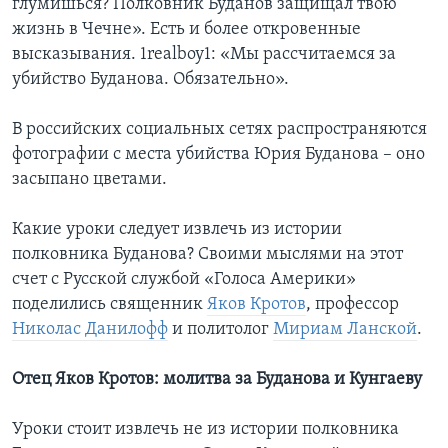
глумишься? Полковник Буданов защищал твою
жизнь в Чечне». Есть и более откровенные
высказывания. 1realboy1: «Мы рассчитаемся за
убийство Буданова. Обязательно».
В российских социальных сетях распространяются
фотографии с места убийства Юрия Буданова – оно
засыпано цветами.
Какие уроки следует извлечь из истории
полковника Буданова? Своими мыслями на этот
счет с Русской службой «Голоса Америки»
поделились священник
Яков Кротов
, профессор
Николас Данилофф
и политолог
Мириам Ланской
.
Отец Яков Кротов: молитва за Буданова и Кунгаеву
Уроки стоит извлечь не из истории полковника