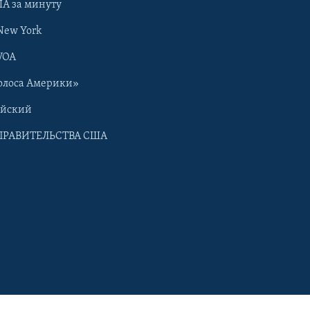
А за минуту
New York
VOA
олоса Америки»
ийский
ПРАВИТЕЛЬСТВА США