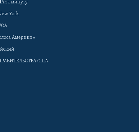
А за минуту
New York
VOA
олоса Америки»
ийский
ПРАВИТЕЛЬСТВА США