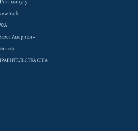
А за минуту
New York
VOA
олоса Америки»
ийский
ПРАВИТЕЛЬСТВА США