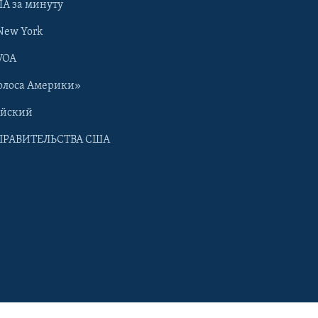
А за минуту
New York
VOA
олоса Америки»
ийский
ПРАВИТЕЛЬСТВА США