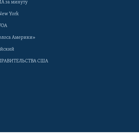
А за минуту
New York
VOA
олоса Америки»
ийский
ПРАВИТЕЛЬСТВА США