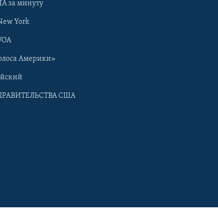
А за минуту
New York
VOA
олоса Америки»
ийский
ПРАВИТЕЛЬСТВА США