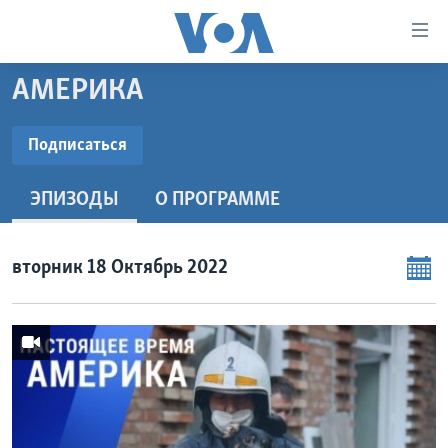
Линки
доступности
Перейти
АМЕРИКА
на
ГЛАВНОЕ
основной
ПРОГРАММЫ
Подписаться
контент
ПОДПИСАТЬСЯ
ПРОЕКТЫ
Перейти
АМЕРИКА
ЭПИЗОДЫ
O ПРОГРАММЕ
к
ЭКСПЕРТИЗА
НОВОСТИ ЗА МИНУТУ
УЧИМ АНГЛИЙСКИЙ
основной
Видеоподкасты
ИНТЕРВЬЮ
ИТОГИ
НАША АМЕРИКАНСКАЯ ИСТОРИЯ
навигации
вторник 18 Октябрь 2022
Перейти
ФАКТЫ ПРОТИВ ФЕЙКОВ
ПОЧЕМУ ЭТО ВАЖНО?
А КАК В АМЕРИКЕ?
в
ЗА СВОБОДУ ПРЕССЫ
ДИСКУССИЯ VOA
АРТЕФАКТЫ
поиск
УЧИМ АНГЛИЙСКИЙ
ДЕТАЛИ
АМЕРИКАНСКИЕ ГОРОДКИ
ВИДЕО
НЬЮ-ЙОРК NEW YORK
ТЕСТЫ
ПОДПИСКА НА НОВОСТИ
АМЕРИКА. БОЛЬШОЕ ПУТЕШЕСТВИЕ