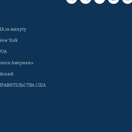
А за минуту
New York
VOA
олоса Америки»
ийский
ПРАВИТЕЛЬСТВА США