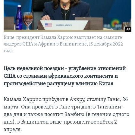
Learning English
СОЦИАЛЬНЫЕ СЕТИ
Вице-президент Камала Харрис выступает на саммите
лидеров США и Африки в Вашингтоне, 15 декабря 2022
года
Языки
Цель недельной поездки - углубление отношений
США со странами африканского континента и
противодействие растущему влиянию Китая
Камала Харрис прибудет в Аккру, столицу Ганы, 26
марта. Она проведёт в Гане три дня, в Танзании -
два дня и также посетит Замбию (в течение одного
дня), в Вашингтон вице-президент вернётся 2
апреля.