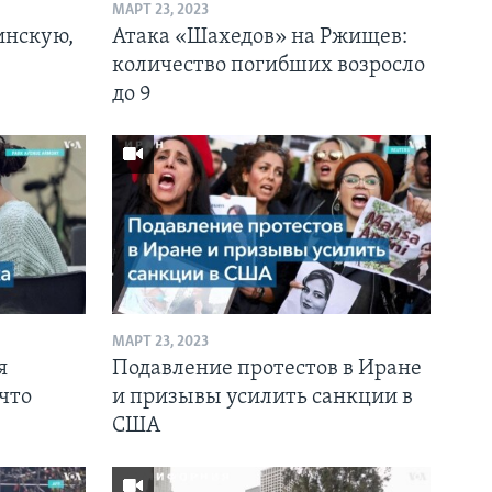
МАРТ 23, 2023
инскую,
Атака «Шахедов» на Ржищев:
количество погибших возросло
до 9
МАРТ 23, 2023
я
Подавление протестов в Иране
 что
и призывы усилить санкции в
США