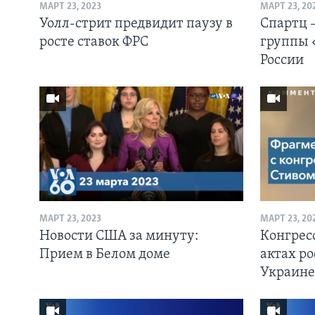
МАРТ 23, 2023
МАРТ 23, 20
Уолл-стрит предвидит паузу в
Спартц –
росте ставок ФРС
группы 
России
МАРТ 23, 2023
МАРТ 23, 20
Новости США за минуту:
Конгресс
Прием в Белом доме
актах ро
Украине