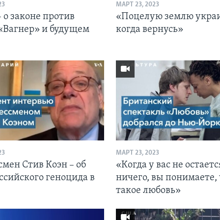
23
МАРТ 23, 2023
 о законе против
«Поцелую землю укра
«Вагнер» и будущем
когда вернусь»
23
МАРТ 23, 2023
мен Стив Коэн – об
«Когда у вас не остаетс
ссийского геноцида в
ничего, вы понимаете,
такое любовь»