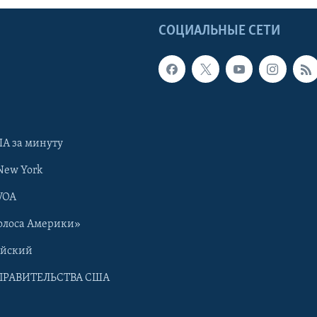
Ы
СОЦИАЛЬНЫЕ СЕТИ
А за минуту
New York
VOA
олоса Америки»
ийский
ПРАВИТЕЛЬСТВА США