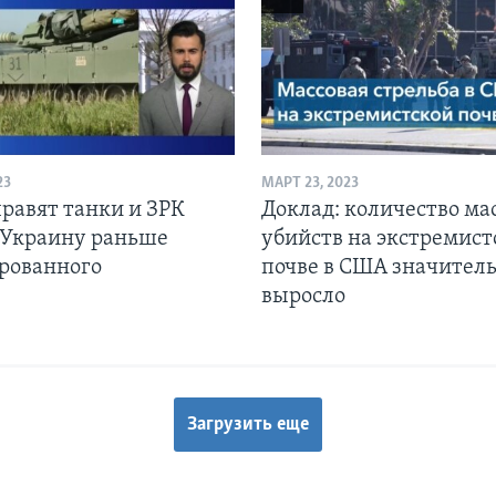
23
МАРТ 23, 2023
равят танки и ЗРК
Доклад: количество ма
в Украину раньше
убийств на экстремист
рованного
почве в США значител
выросло
Загрузить еще