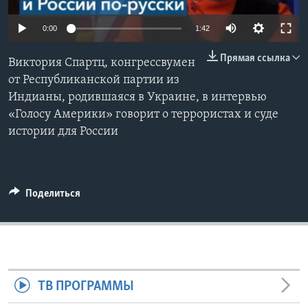
Learning English
0:00
1:42
Прямая ссылка
СОЦИАЛЬНЫЕ СЕТИ
Виктория Спартц, конгрессвумен
от Республиканской партии из
Индианы, родившаяся в Украине, в интервью
«Голосу Америки» говорит о террористах и суде
Языки
истории для России
Поделиться
ТВ ПРОГРАММЫ