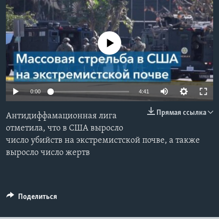
Learning English
No media source currently available
СОЦИАЛЬНЫЕ СЕТИ
Языки
0:00
4:41
Прямая ссылка
Антидиффамационная лига
отметила, что в США выросло
число убийств на экстремистской почве, а также
выросло число жертв
Поделиться