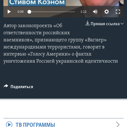
Learning English
0:00
1:12
Прямая ссылка
СОЦИАЛЬНЫЕ СЕТИ
Автор законопроекта «Об
ответственности российских
наемников», признающего группу «Вагнер»
международными террористами, говорит в
Языки
интервью «Голосу Америки» о фактах
уничтожения Россией украинской идентичности
Поделиться
ТВ ПРОГРАММЫ