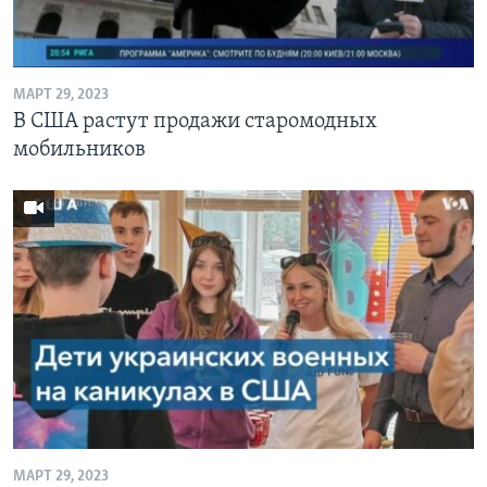
Learning English
МАРТ 29, 2023
СОЦИАЛЬНЫЕ СЕТИ
В США растут продажи старомодных
мобильников
Языки
МАРТ 29, 2023