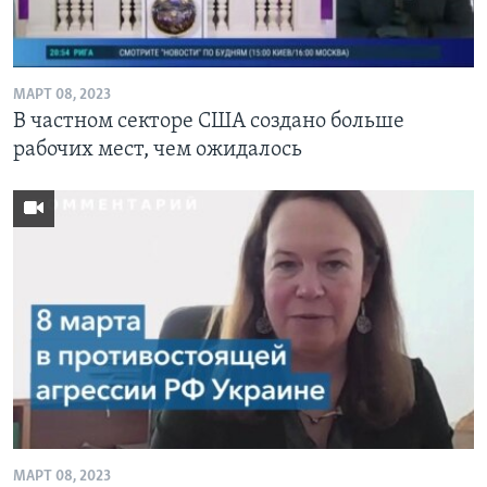
Learning English
МАРТ 08, 2023
СОЦИАЛЬНЫЕ СЕТИ
В частном секторе США создано больше
рабочих мест, чем ожидалось
Языки
МАРТ 08, 2023