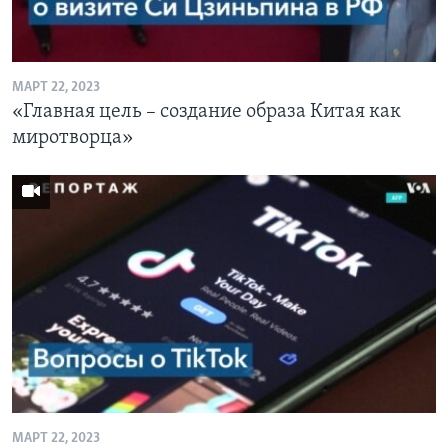
Learning English
МАРТ 22, 2023
СОЦИАЛЬНЫЕ СЕТИ
«Главная цель – создание образа Китая как
миротворца»
Языки
МАРТ 22, 2023