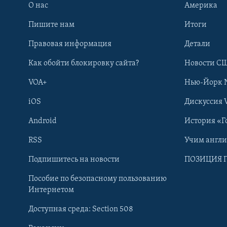
О нас
Америка
Пишите нам
Итоги
Правовая информация
Детали
Как обойти блокировку сайта?
Новости СШ
VOA+
Нью-Йорк 
iOS
Дискуссия 
Android
История «Г
RSS
Учим англ
Learning English
Подпишитесь на новости
ПОЗИЦИЯ 
Пособие по безопасному пользованию
СОЦИАЛЬНЫЕ СЕТИ
Интернетом
Доступная среда: Section 508