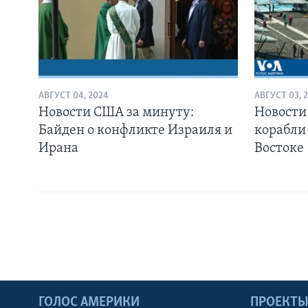
АВГУСТ 04, 2024
АВГУСТ 03, 
Новости США за минуту:
Новости
Байден о конфликте Израиля и
корабли
Ирана
Востоке
ГОЛОС АМЕРИКИ
ПРОЕКТ