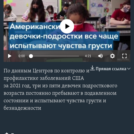
Learning English
No media source currently available
СОЦИАЛЬНЫЕ СЕТИ
Языки
0:00
4:21
Прямая ссылка
По данным Центров по контролю и
профилактике заболеваний США
за 2021 год, три из пяти девочек подросткового
возраста постоянно пребывают в подавленном
состоянии и испытывают чувства грусти и
безнадежности