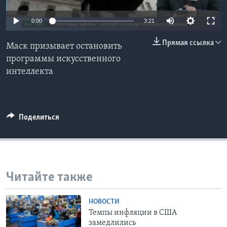
Learning English
0:00
3:21
Прямая ссылка
СОЦИАЛЬНЫЕ СЕТИ
Маск призывает остановить
программы искусственного
интеллекта
Языки
Поделиться
Читайте также
НОВОСТИ
Темпы инфляции в США
замедлились