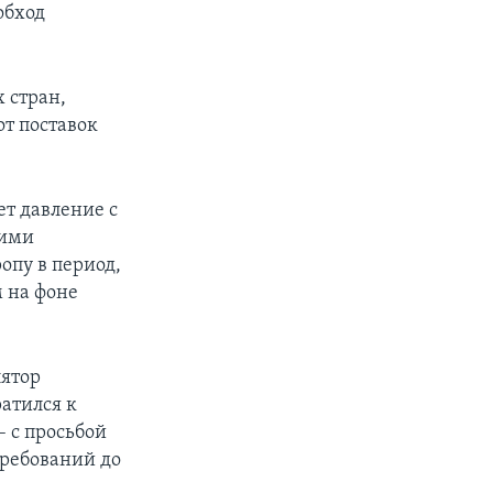
обход
 стран,
от поставок
ет давление с
кими
опу в период,
 на фоне
лятор
ратился к
– с просьбой
ребований до