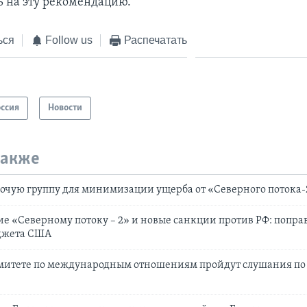
ь на эту рекомендацию.
ься
Follow us
Распечатать
оссия
Новости
также
бочую группу для минимизации ущерба от «Северного потока-
е «Северному потоку – 2» и новые санкции против РФ: попра
джета США
омитете по международным отношениям пройдут слушания по