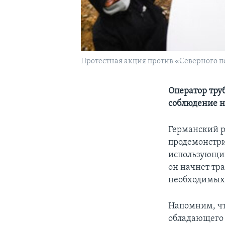
Протестная акция против «Северного по
Оператор тру
соблюдение 
Германский р
продемонстри
использующих
он начнет тр
необходимых
Напомним, чт
обладающего 