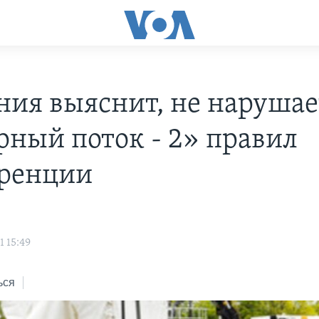
ния выяснит, не нарушае
рный поток - 2» правил
ренции
1 15:49
ься