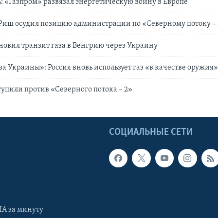
 «Газпром» развязал энергетическую войну в Европе
Риш осудил позицию администрации по «Северному потоку – 
новил транзит газа в Венгрию через Украину
за Украины»: Россия вновь использует газ «в качестве оружия
упили против «Северного потока – 2»
Ы
СОЦИАЛЬНЫЕ СЕТИ
А за минуту