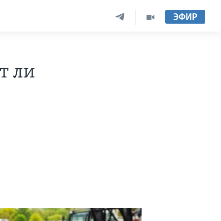
ЭФИР
т ли