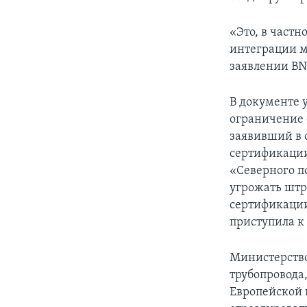
«Это, в частн
интеграции м
заявлении BN
В документе 
ограничение 
заявивший в с
сертификации
«Северного по
угрожать штр
сертификации
приступила к
Министерство
трубопровода,
Европейской к