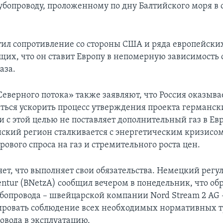
рубопроводу, проложенному по дну Балтийского моря в 
тил сопротивление со стороны США и ряда европейских
их, что он ставит Европу в непомерную зависимость 
аза.
еверного потока» также заявляют, что Россия оказыва
ться ускорить процесс утверждения проекта германс
 с этой целью не поставляет дополнительный газ в Евр
йский регион сталкивается с энергетическим кризисом
ового спроса на газ и стремительного роста цен.
ет, что выполняет свои обязательства. Немецкий регу
ntur (BNetzA) сообщил вечером в понедельник, что об
убопровода – швейцарской компании Nord Stream 2 AG 
ровать соблюдение всех необходимых нормативных т
овода в эксплуатацию.