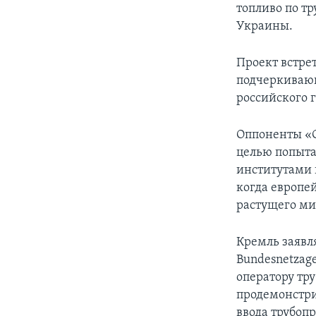
топливо по т
Украины.
Проект встре
подчеркивающ
российского г
Оппоненты «С
целью попыта
институтами и
когда европе
растущего мир
Кремль заявля
Bundesnetzage
оператору тр
продемонстри
ввода трубопр