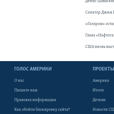
Денис Шмыгаль:
Сенатор Джим 
«Газпром» оста
Глава «Нафтога
США вновь выст
ГОЛОС АМЕРИКИ
ПРОЕКТ
О нас
Америка
Пишите нам
Итоги
Правовая информация
Детали
Как обойти блокировку сайта?
Новости СШ