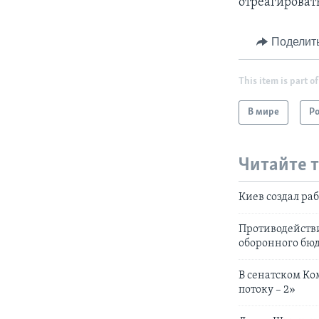
отреагироват
Поделит
This item is part of
В мире
Р
Читайте 
Киев создал ра
Противодействи
оборонного бю
В сенатском К
потоку – 2»