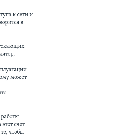
тупа к сети и
ворится в
опускающих
лятор,
е
сплуатации
тому может
что
 работы
 этот счет
то, чтобы