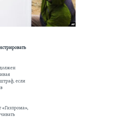
онстрировать
 должен
чивая
штраф, если
ив
т «Газпрома»,
ачивать