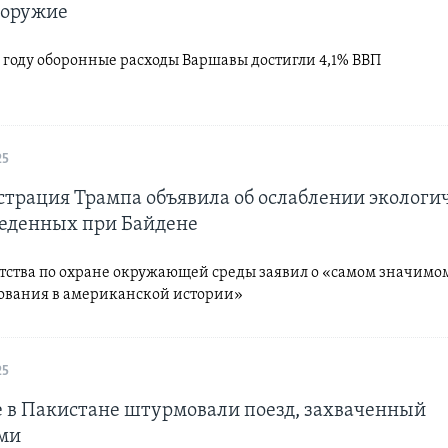
 оружие
 году оборонные расходы Варшавы достигли 4,1% ВВП
25
трация Трампа объявила об ослаблении экологи
веденных при Байдене
нтства по охране окружающей среды заявил о «самом значимо
ования в американской истории»
25
 в Пакистане штурмовали поезд, захваченный
ми