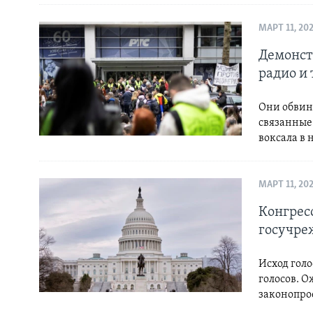
МАРТ 11, 20
Демонст
радио и
Они обвин
связанные
воксала в 
МАРТ 11, 20
Конгрес
госучре
Исход голо
голосов. О
законопро