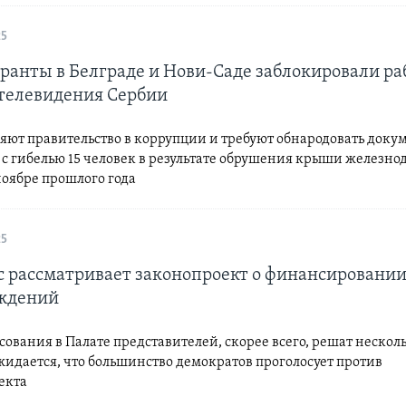
25
ранты в Белграде и Нови-Саде заблокировали ра
 телевидения Сербии
яют правительство в коррупции и требуют обнародовать доку
 с гибелью 15 человек в результате обрушения крыши железн
ноябре прошлого года
25
с рассматривает законопроект о финансировани
ждений
сования в Палате представителей, скорее всего, решат нескол
жидается, что большинство демократов проголосует против
екта