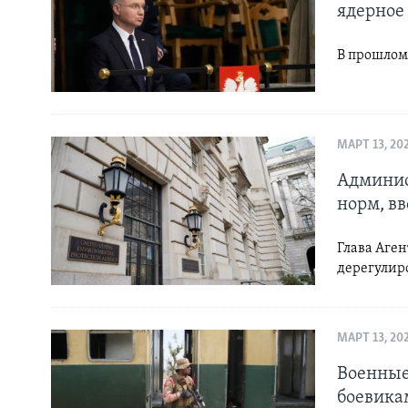
ядерное
В прошлом
МАРТ 13, 20
Админис
норм, в
Глава Аге
дерегулир
МАРТ 13, 20
Военные
боевика