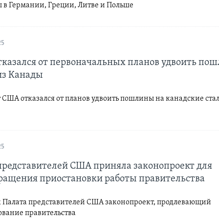
 в Германии, Греции, Литве и Польше
25
тказался от первоначальных планов удвоить по
из Канады
 США отказался от планов удвоить пошлины на канадские стал
й
25
представителей США приняла законопроект для
ращения приостановки работы правительства
к Палата представителей США законопроект, продлевающий
вание правительства