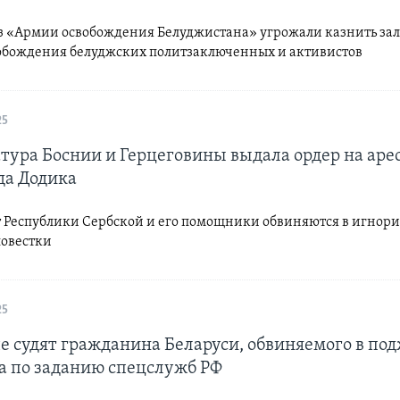
з «Армии освобождения Белуджистана» угрожали казнить за
вобождения белуджских политзаключенных и активистов
25
тура Боснии и Герцеговины выдала ордер на аре
а Додика
 Республики Сербской и его помощники обвиняются в игнор
повестки
25
е судят гражданина Беларуси, обвиняемого в по
а по заданию спецслужб РФ