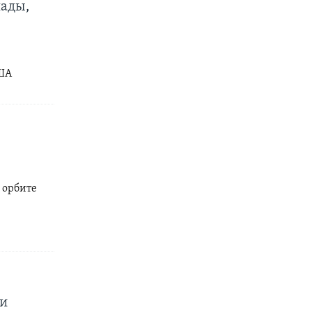
нады,
США
 орбите
ии