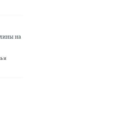
шлины на
ь и