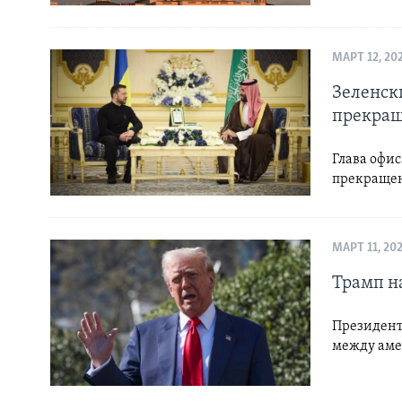
МАРТ 12, 20
Зеленск
прекращ
Глава офи
прекращен
МАРТ 11, 20
Трамп на
Президент
между аме