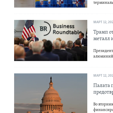
терминалы
МАРТ 12, 20
Трамп о
металл 
Президент
алюмини
МАРТ 12, 20
Палата 
предотв
Во вторни
финансиро