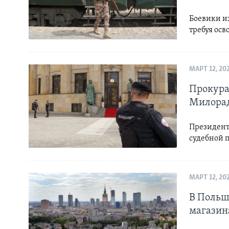
Боевики и
требуя ос
МАРТ 12, 20
Прокура
Милорад
Президент
судебной 
МАРТ 12, 20
В Польш
магазин