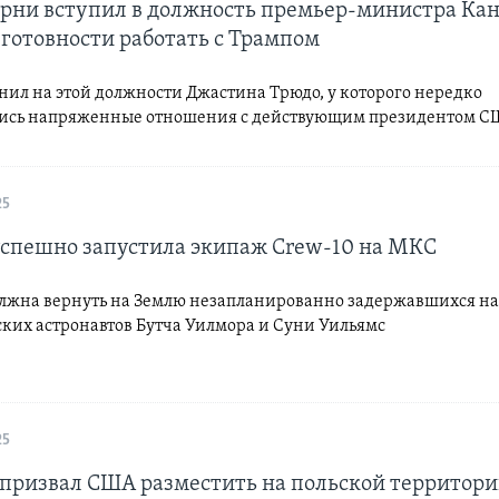
рни вступил в должность премьер-министра Ка
 готовности работать с Трампом
нил на этой должности Джастина Трюдо, у которого нередко
ись напряженные отношения с действующим президентом 
25
успешно запустила экипаж Crew-10 на МКС
лжна вернуть на Землю незапланированно задержавшихся на
ких астронавтов Бутча Уилмора и Суни Уильямс
25
а призвал США разместить на польской территор