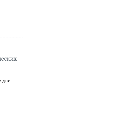
ческих
м дне