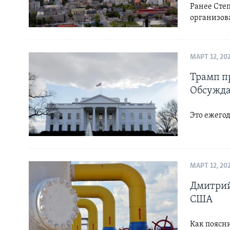
Ранее Степ
организов
МАРТ 12, 20
Трамп п
Обсужда
Это ежегод
МАРТ 12, 20
Дмитрий
США
Как поясни