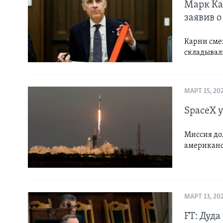
Марк Ка
заявив о
Карни сме
складывал
МАРТ 15, 20
SpaceX 
Миссия до
американс
МАРТ 13, 20
FT: Дуд