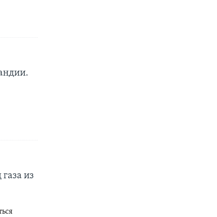
андии.
 газа из
ться