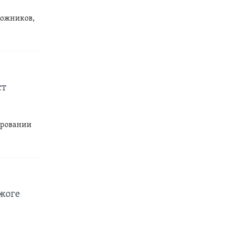
ложников,
ст
ировании
джоге