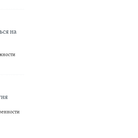
ься на
ожности
гня
ренности