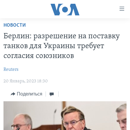
Линки
доступности
Перейти
НОВОСТИ
на
ГЛАВНОЕ
Берлин: разрешение на поставку
основной
ПРОГРАММЫ
контент
танков для Украины требует
ПРОЕКТЫ
Перейти
АМЕРИКА
согласия союзников
к
ЭКСПЕРТИЗА
НОВОСТИ ЗА МИНУТУ
УЧИМ АНГЛИЙСКИЙ
основной
Reuters
ИНТЕРВЬЮ
ИТОГИ
НАША АМЕРИКАНСКАЯ ИСТОРИЯ
навигации
Перейти
20 Январь, 2023 18:30
ФАКТЫ ПРОТИВ ФЕЙКОВ
ПОЧЕМУ ЭТО ВАЖНО?
А КАК В АМЕРИКЕ?
в
ЗА СВОБОДУ ПРЕССЫ
Поделиться
ДИСКУССИЯ VOA
АРТЕФАКТЫ
поиск
УЧИМ АНГЛИЙСКИЙ
ДЕТАЛИ
АМЕРИКАНСКИЕ ГОРОДКИ
ВИДЕО
НЬЮ-ЙОРК NEW YORK
ТЕСТЫ
ПОДПИСКА НА НОВОСТИ
АМЕРИКА. БОЛЬШОЕ ПУТЕШЕСТВИЕ