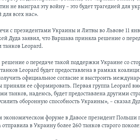
ин не выиграл эту войну – это будет трагедией для ук
 для всех нас».
речи с президентами Украины и Литвы во Львове 11 ян
й Дуда заявил, что Варшава приняла решение о пере
 танков Leopard.
решение о передаче такой поддержки Украине со ст
 танков Leopard будет предоставлена в рамках коалици
олучить официальное согласие и выстроить междуна
 приняли ее сформировать. Первая группа Leopard вме
ми танков, надеюсь, будет предоставлена другими ст
усилить оборонную способность Украины», – сказал Дуд
 экономическом форуме в Давосе президент Польши 
а отправила в Украину более 260 танков старого покол