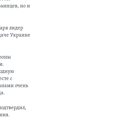
раинцев, но и
варя лидер
даче Украине
ороны
и.
родную
сте с
ранами очень
а.
подтвердил,
ения.