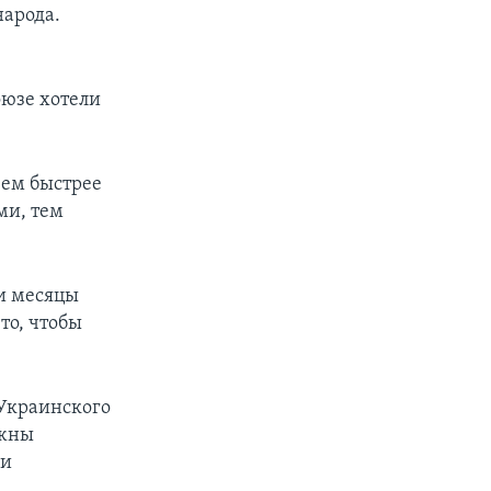
народа.
оюзе хотели
Чем быстрее
ми, тем
 и месяцы
то, чтобы
 Украинского
лжны
 и