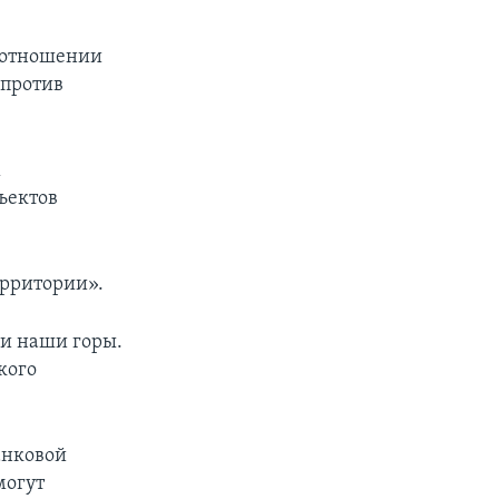
 отношении
 против
х
ъектов
ерритории».
 и наши горы.
кого
анковой
могут