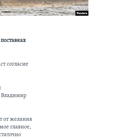
 поставках
ст согласие
й
ы Владимир
ит от желания
мое главное,
статочно