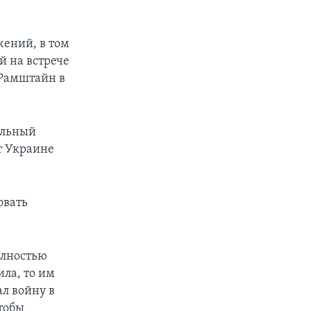
жений, в том
й на встрече
 Рамштайн в
альный
т Украине
овать
полностью
ила, то им
ал войну в
чтобы