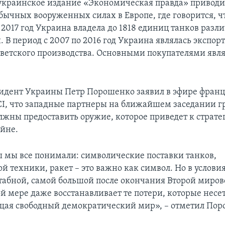
 украинское издание «Экономическая правда» привод
бычных вооруженных силах в Европе, где говорится, ч
 2017 год Украина владела до 1818 единиц танков разл
 В период с 2007 по 2016 год Украина являлась экспор
оветского производства. Основными покупателями явл
дент Украины Петр Порошенко заявил в эфире франц
CI, что западные партнеры на ближайшем заседании г
жны предоставить оружие, которое приведет к страт
ойне.
бы мы все понимали: символические поставки танков,
й техники, ракет – это важно как символ. Но в услови
бной, самой большой после окончания Второй миров
ой мере даже восстанавливает те потери, которые несе
щая свободный демократический мир», – отметил Пор