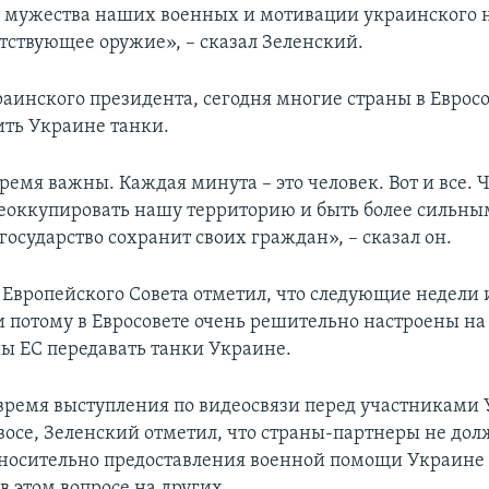
о мужества наших военных и мотивации украинского 
тствующее оружие», – сказал Зеленский.
раинского президента, сегодня многие страны в Еврос
ить Украине танки.
ремя важны. Каждая минута – это человек. Вот и все. 
оккупировать нашу территорию и быть более сильны
осударство сохранит своих граждан», – сказал он.
 Европейского Совета отметил, что следующие недели
и потому в Евросовете очень решительно настроены на 
ны ЕС передавать танки Украине.
о время выступления по видеосвязи перед участниками
авосе, Зеленский отметил, что страны-партнеры не до
тносительно предоставления военной помощи Украине
в этом вопросе на других.