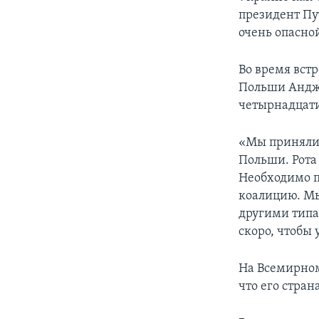
президент Пут
очень опасной
Во время вст
Польши Андже
четырнадцати
«Мы приняли 
Польши. Рота
Необходимо п
коалицию. Мы
другими типа
скоро, чтобы 
На Всемирном
что его стран