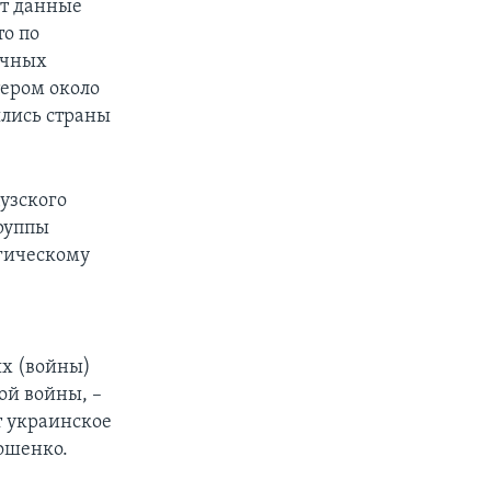
ит данные
то по
ичных
тером около
ялись страны
узского
руппы
егическому
ях (войны)
ой войны, –
т украинское
ошенко.