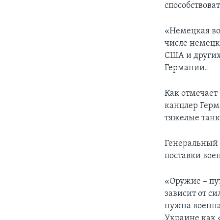
способствоват
«Немецкая во
числе немецк
США и других
Германии.
Как отмечает
канцлер Герм
тяжелые танк
Генеральный 
поставки вое
«Оружие – пут
зависит от си
нужна военная
Украине как 