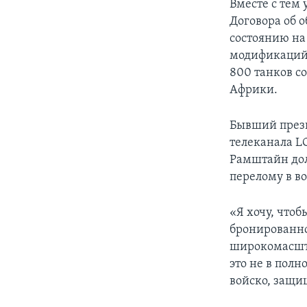
Вместе с тем
Договора об о
состоянию на
модификаций.
800 танков с
Африки.
Бывший прези
телеканала L
Рамштайн дол
перелому в в
«Я хочу, что
бронированно
широкомасшта
это не в полн
войско, защи