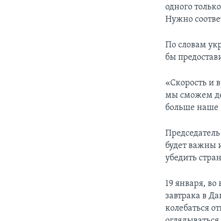
одного тольк
Нужно соотве
По словам ук
бы предостав
«Скорость и в
мы сможем де
больше наше г
Председатель
будет важны 
убедить стра
19 января, в
завтрака в Д
колебаться о
оглядываться 