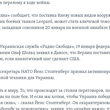
ь перелому в ходе войны.
лна» сообщает, что поставка Киеву новых видов воору
их боевых танков Leopard, может стать ключевой темо
 западных союзников 20 января на военной авиабазе
 Украинская служба «Радио Свобода», 19 января федер
ании Олаф Шольц заявил в Давосе, что Берлин постави
и, если аналогичный шаг сделают США.
секретарь НАТО Йенс Столтенберг призвал активизир
нной техники для Украины.
ь к миру. То, что происходит за столом переговоров, 
лы на поле боя. И если мы хотим, чтобы Украина побед
 сила», – сказал Йенс Столтенберг. Он охарактеризов
«борьбу за демократию», заявив, что «крайне важно, 