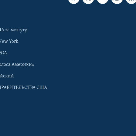
А за минуту
New York
VOA
олоса Америки»
ийский
ПРАВИТЕЛЬСТВА США