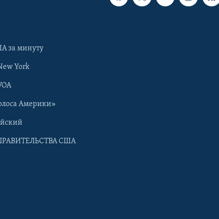
А за минуту
New York
VOA
олоса Америки»
ийский
ПРАВИТЕЛЬСТВА США