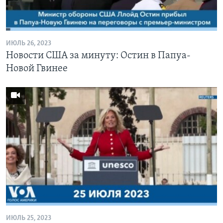
Learning English
ИЮЛЬ 26, 2023
СОЦИАЛЬНЫЕ СЕТИ
Новости США за минуту: Остин в Папуа-
Новой Гвинее
Языки
ИЮЛЬ 25, 2023