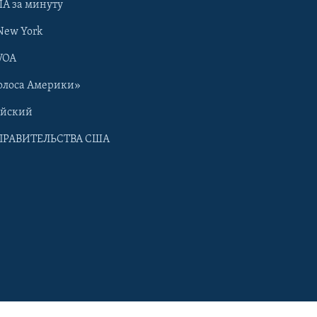
А за минуту
New York
VOA
олоса Америки»
ийский
ПРАВИТЕЛЬСТВА США