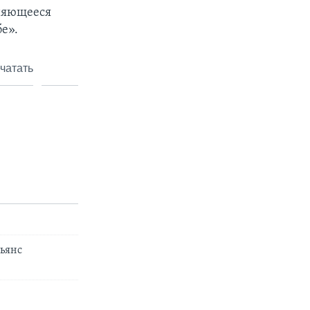
аняющееся
е».
чатать
льянс