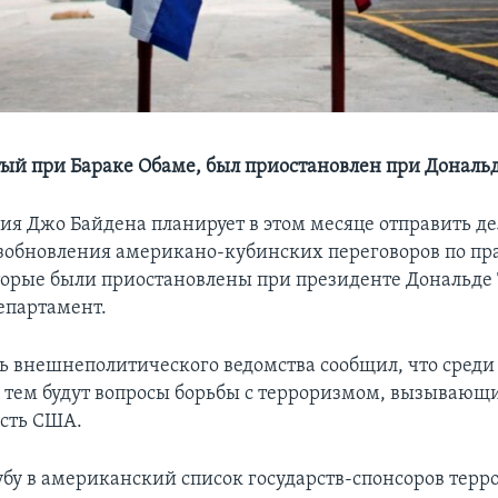
тый при Бараке Обаме, был приостановлен при Дональ
я Джо Байдена планирует в этом месяце отправить д
озобновления американо-кубинских переговоров по п
торые были приостановлены при президенте Дональде
епартамент.
ь внешнеполитического ведомства сообщил, что среди
тем будут вопросы борьбы с терроризмом, вызывающ
сть США.
убу в американский список государств-спонсоров терр