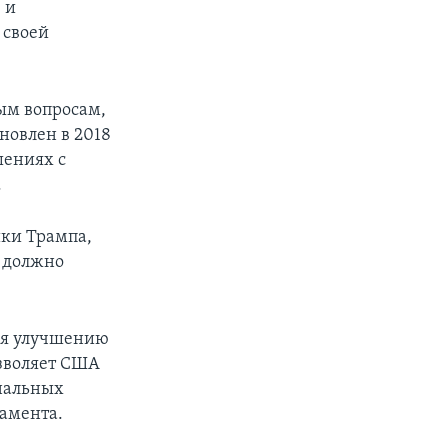
 и
 своей
вым вопросам,
новлен в 2018
шениях с
.
ики Трампа,
о должно
ря улучшению
зволяет США
нальных
тамента.