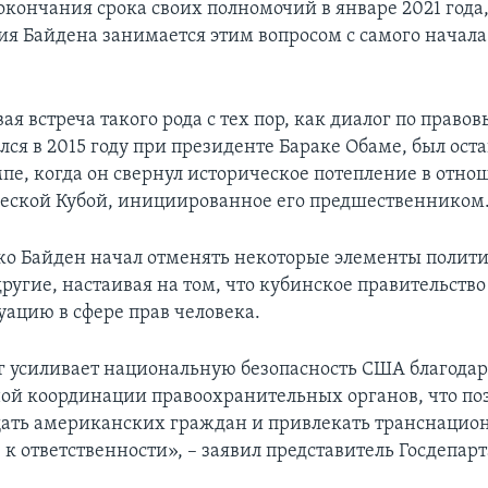
окончания срока своих полномочий в январе 2021 года,
я Байдена занимается этим вопросом с самого начала
вая встреча такого рода с тех пор, как диалог по право
ся в 2015 году при президенте Бараке Обаме, был оста
мпе, когда он свернул историческое потепление в отно
ской Кубой, инициированное его предшественником
о Байден начал отменять некоторые элементы полит
ругие, настаивая на том, что кубинское правительств
уацию в сфере прав человека.
г усиливает национальную безопасность США благода
й координации правоохранительных органов, что по
ать американских граждан и привлекать транснацио
к ответственности», – заявил представитель Госдепар