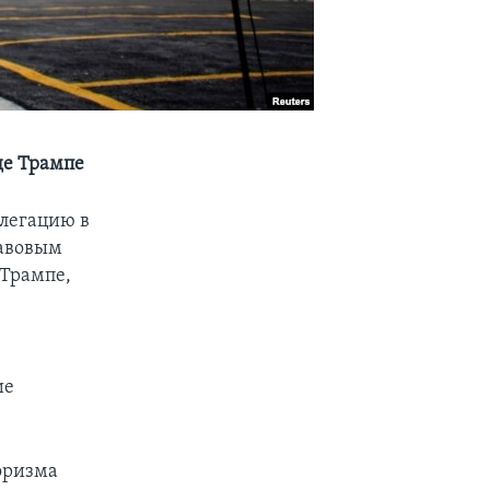
де Трампе
елегацию в
равовым
 Трампе,
ие
оризма