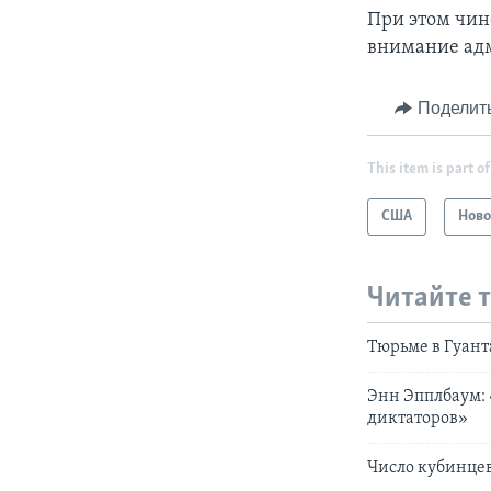
При этом чин
внимание адм
Поделит
This item is part of
США
Ново
Читайте 
Тюрьме в Гуант
Энн Эпплбаум: 
диктаторов»
Число кубинцев