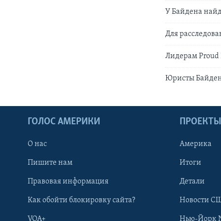
У Байдена найд
Для расследова
Лидерам Proud 
Юристы Байдена
ГОЛОС АМЕРИКИ
ПРОЕКТ
О нас
Америка
Пишите нам
Итоги
Правовая информация
Детали
Как обойти блокировку сайта?
Новости СШ
VOA+
Нью-Йорк 