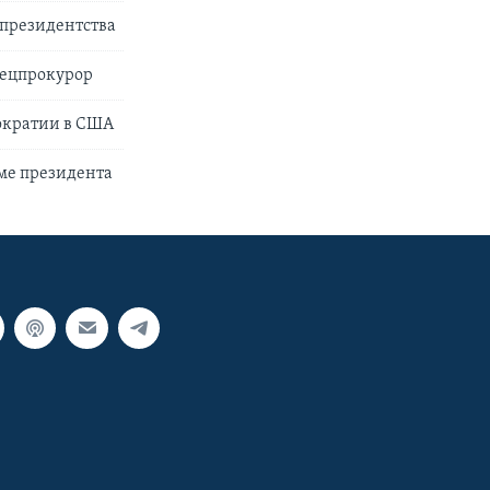
-президентства
пецпрокурор
мократии в США
ме президента