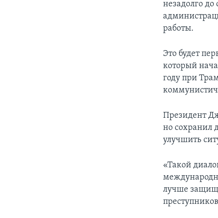
незадолго до 
администраци
работы.
Это будет пер
который начал
году при Тра
коммунистиче
Президент Дж
но сохранил д
улучшить сит
«Такой диало
международно
лучше защищ
преступников 