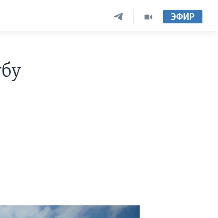
ЭФИР
убу