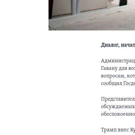
Диалог, нача
Администраци
Гавану для в
вопросам, ко
сообщил Госд
Представител
обсуждаемых 
обеспокоенно
Трамп внес К