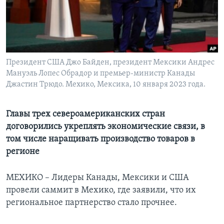
Learning English
СОЦИАЛЬНЫЕ СЕТИ
Президент США Джо Байден, президент Мексики Андрес
Мануэль Лопес Обрадор и премьер-министр Канады
Джастин Трюдо. Мехико, Мексика, 10 января 2023 года.
Языки
Главы трех североамериканских стран
договорились укреплять экономические связи, в
том числе наращивать производство товаров в
регионе
МЕХИКО – Лидеры Канады, Мексики и США
провели саммит в Мехико, где заявили, что их
региональное партнерство стало прочнее.