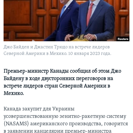
Learning English
СОЦИАЛЬНЫЕ СЕТИ
Джо Байден и Джастин Трюдо на встрече лидеров
Северной Америки в Мехико. 10 января 2023 года.
Языки
Премьер-министр Канады сообщил об этом Джо
Байдену в ходе двусторонних переговоров на
встрече лидеров стран Северной Америки в
Мехико.
Канада закупит для Украины
усовершенствованную зенитно-ракетную систему
(NASAMS) американского производства, говорится
в заявлении канцелярии премьер-министра