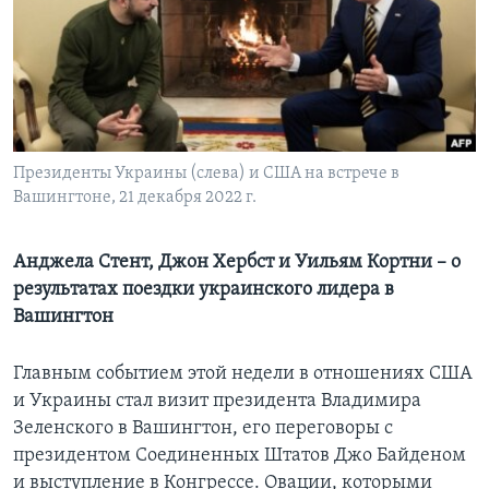
Learning English
СОЦИАЛЬНЫЕ СЕТИ
Президенты Украины (слева) и США на встрече в
Вашингтоне, 21 декабря 2022 г.
Языки
Анджела Стент, Джон Хербст и Уильям Кортни – о
результатах поездки украинского лидера в
Вашингтон
Главным событием этой недели в отношениях США
и Украины стал визит президента Владимира
Зеленского в Вашингтон, его переговоры с
президентом Соединенных Штатов Джо Байденом
и выступление в Конгрессе. Овации, которыми