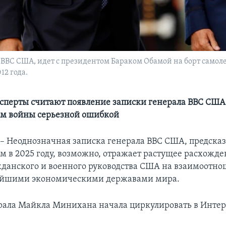
ВВС США, идет с президентом Бараком Обамой на борт самолет
12 года.
сперты считают появление записки генерала ВВС США
ем войны серьезной ошибкой
 Неоднозначная записка генерала ВВС США, предск
ем в 2025 году, возможно, отражает растущее расхожде
жданского и военного руководства США на взаимоотн
ейшими экономическими державами мира.
рала Майкла Минихана начала циркулировать в Интер