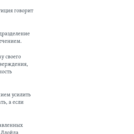
уиция говорит
дразделение
ечением.
ку своего
тверждения,
ность
нием усилить
ть, а если
тавленных
 Ллойда