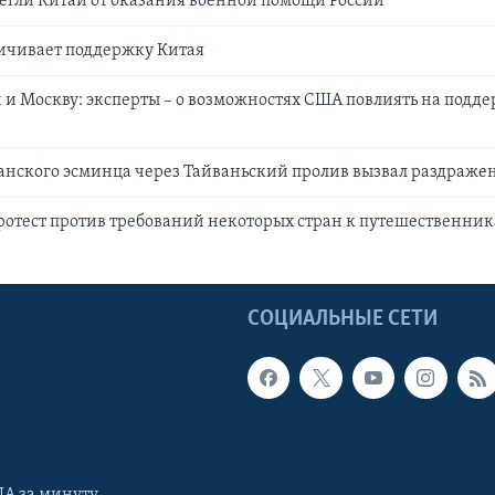
егли Китай от оказания военной помощи России
ичивает поддержку Китая
 и Москву: эксперты – о возможностях США повлиять на подд
анского эсминца через Тайваньский пролив вызвал раздраже
ротест против требований некоторых стран к путешественни
Ы
СОЦИАЛЬНЫЕ СЕТИ
А за минуту