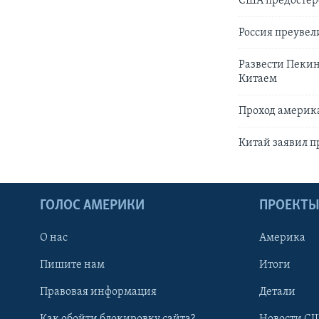
США предостер
Россия преувел
Развести Пекин
Китаем
Проход америк
Китай заявил п
ГОЛОС АМЕРИКИ
ПРОЕКТ
О нас
Америка
Пишите нам
Итоги
Правовая информация
Детали
Как обойти блокировку сайта?
Новости СШ