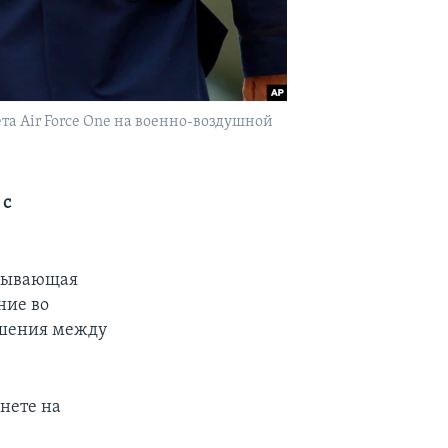
а Air Force One на военно-воздушной
 с
азывающая
ние во
ошения между
нете на