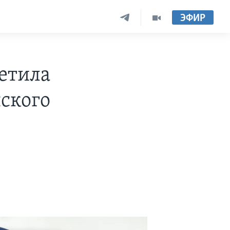
ЭФИР
ветила
ского