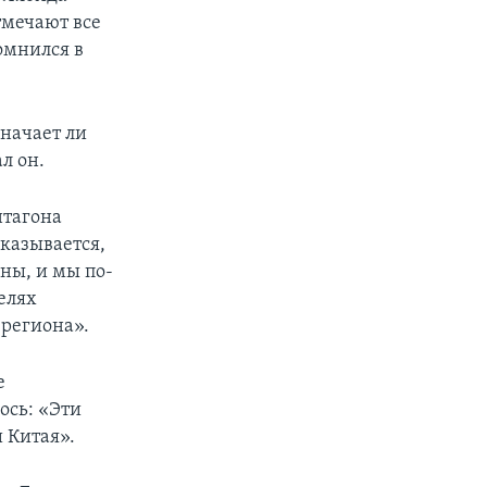
тмечают все
омнился в
значает ли
л он.
нтагона
казывается,
ны, и мы по-
елях
 региона».
е
ось: «Эти
 Китая».