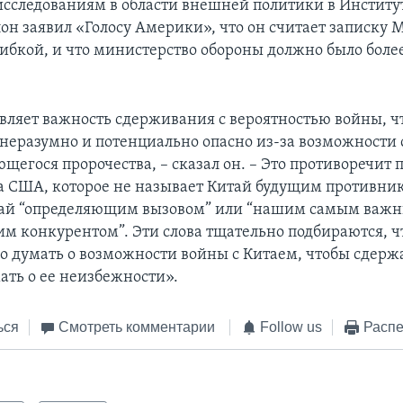
исследованиям в области внешней политики в Институ
он заявил «Голосу Америки», что он считает записку
ибкой, и что министерство обороны должно было боле
вляет важность сдерживания с вероятностью войны, чт
ь неразумно и потенциально опасно из-за возможности
щегося пророчества, – сказал он. – Это противоречит 
а США, которое не называет Китай будущим противни
тай “определяющим вызовом” или “нашим самым важ
им конкурентом”. Эти слова тщательно подбираются, ч
о думать о возможности войны с Китаем, чтобы сдержа
ать о ее неизбежности».
ься
Смотреть комментарии
Follow us
Распе