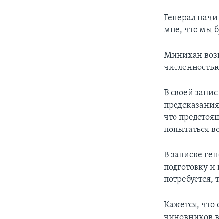
Генерал начи
мне, что мы б
Минихан возг
численностью
В своей запис
предсказания
что предстоя
попытаться в
В записке ге
подготовку и 
потребуется, 
Кажется, что
чиновников в