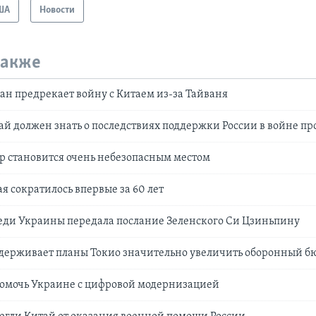
ША
Новости
также
н предрекает войну с Китаем из-за Тайваня
ай должен знать о последствиях поддержки России в войне п
р становится очень небезопасным местом
я сократилось впервые за 60 лет
леди Украины передала послание Зеленского Си Цзиньпину
держивает планы Токио значительно увеличить оборонный б
помочь Украине с цифровой модернизацией