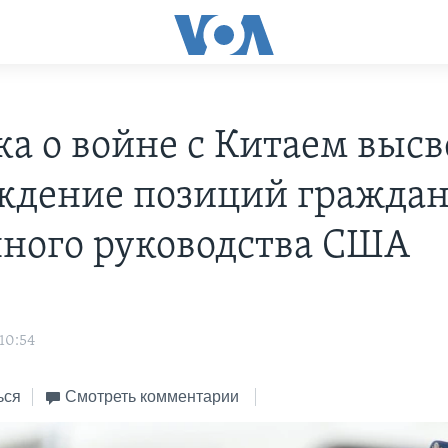
ка о войне с Китаем выс
ждение позиций граждан
нного руководства США
10:54
ься
Смотреть комментарии