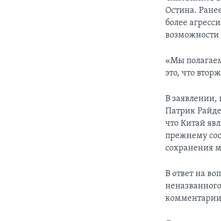
Остина. Ране
более агресс
возможности 
«Мы полагаем
это, что втор
В заявлении,
Патрик Райде
что Китай яв
прежнему сос
сохранения м
В ответ на в
неназванного
комментарии 