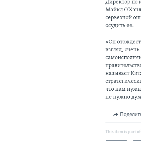
Директор по 
Майкл О'Хэнл
серьезной ош
осудить ее.
«Он отождест
взгляд, очен
самоисполняю
правительств
называет Ки
стратегическ
что нам нужн
не нужно дум
Поделит
This item is part of