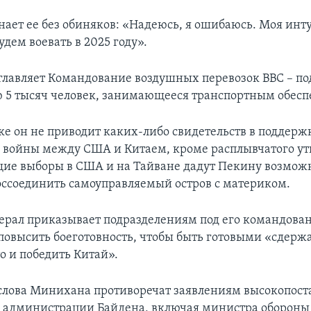
нает ее без обиняков: «Надеюсь, я ошибаюсь. Моя инт
удем воевать в 2025 году».
лавляет Командование воздушных перевозок ВВС – по
 5 тысяч человек, занимающееся транспортным обесп
ке он не приводит каких-либо свидетельств в поддерж
 войны между США и Китаем, кроме расплывчатого у
щие выборы в США и на Тайване дадут Пекину возмож
оссоединить самоуправляемый остров с материком.
нерал приказывает подразделениям под его командова
повысить боеготовность, чтобы быть готовыми «сдержа
то и победить Китай».
 слова Минихана противоречат заявлениям высокопос
 администрации Байдена, включая министра обороны