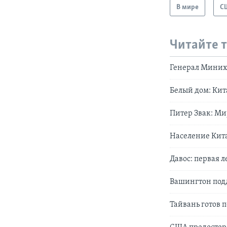
В мире
С
Читайте 
Генерал Миниха
Белый дом: Кит
Питер Звак: Ми
Население Кита
Давос: первая 
Вашингтон под
Тайвань готов 