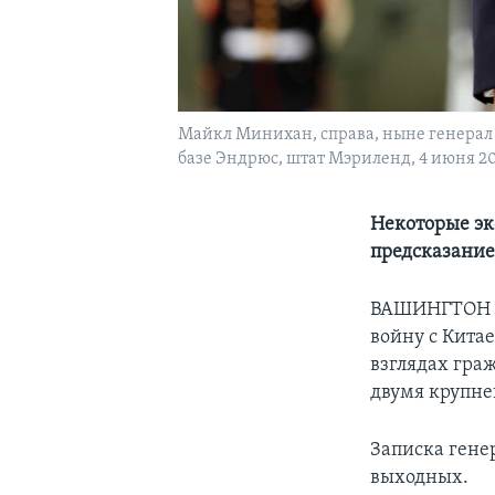
Майкл Минихан, справа, ныне генерал 
базе Эндрюс, штат Мэриленд, 4 июня 20
Некоторые эк
предсказани
ВАШИНГТОН –
войну с Кита
взглядах гра
двумя крупн
Записка гене
выходных.