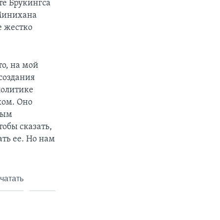
те Брукингса
 Минихана
е жестко
о, на мой
 создания
политике
ком. Оно
ным
тобы сказать,
ть ее. Но нам
чатать