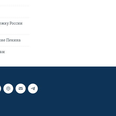
ержку России
ние Пекина
кам