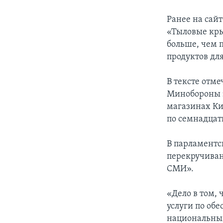
Ранее на сай
«Тыловые кры
больше, чем 
продуктов дл
В тексте отме
Минобороны з
магазинах Ки
по семнадцать
В парламентс
перекручиван
СМИ».
«Дело в том, 
услуги по об
национальным