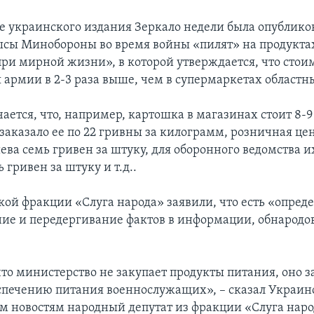
те украинского издания Зеркало недели была опублико
сы Минобороны во время войны «пилят» на продукта
при мирной жизни», в которой утверждается, что стои
я армии в 2-3 раза выше, чем в супермаркетах областн
чается, что, например, картошка в магазинах стоит 8-9
аказало ее по 22 гривны за килограмм, розничная цен
ева семь гривен за штуку, для оборонного ведомства и
 гривен за штуку и т.д..
кой фракции «Слуга народа» заявили, что есть «опред
ие и передергивание фактов в информации, обнародо
что министерство не закупает продукты питания, оно з
еспечению питания военнослужащих», – сказал Украи
 новостям народный депутат из фракции «Слуга наро