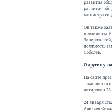
развития общ
развития общ
министра соц
Он также зая
президента У
Запорожской,
должность за
Соболев.
О других уво
На сайте пре
Тимошенко с 
датирован 23
24 января ст
Алексея Симо