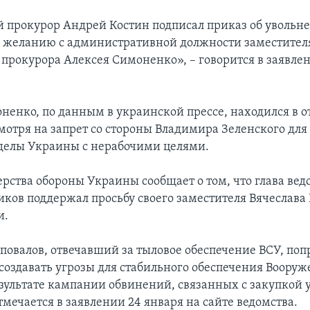
 прокурор Андрей Костин подписал приказ об увольн
 желанию с административной должности заместител
 прокурора Алексея Симоненко», – говорится в заявле
ненко, по данным в украинской прессе, находился в от
мотря на запрет со стороны Владимира Зеленского дл
делы Украины с нерабочими целями.
рства обороны Украины сообщает о том, что глава вед
иков поддержал просьбу своего заместителя Вячеслава
и.
повалов, отвечавший за тыловое обеспечение ВСУ, поп
е создавать угрозы для стабильного обеспечения Воору
зультате кампании обвинений, связанных с закупкой у
тмечается в заявлении 24 января на сайте ведомства.