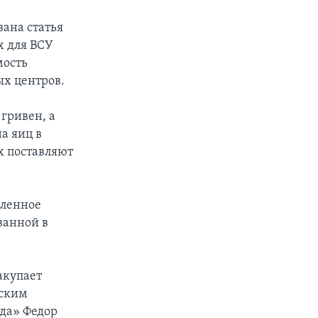
вана статья
х для ВСУ
мость
ых центров.
 гривен, а
а яиц в
х поставляют
еленное
ванной в
акупает
нским
да» Федор