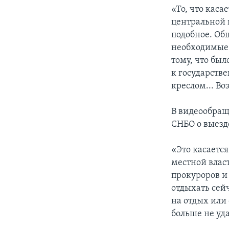
«То, что каса
центральной 
подобное. Об
необходимые 
тому, что бы
к государств
креслом... Во
В видеообращ
СНБО о выезд
«Это касаетс
местной влас
прокуроров и 
отдыхать сейч
на отдых или
больше не уда