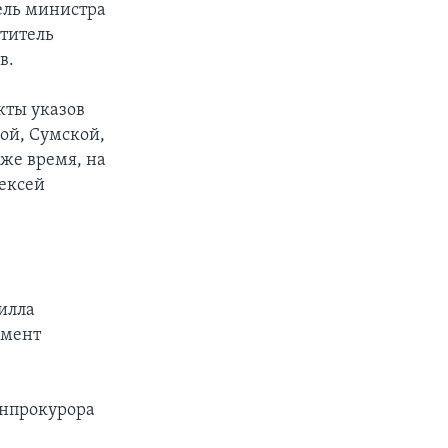
ель министра
титель
в.
кты указов
ой, Сумской,
же время, на
ексей
илла
умент
енпрокурора