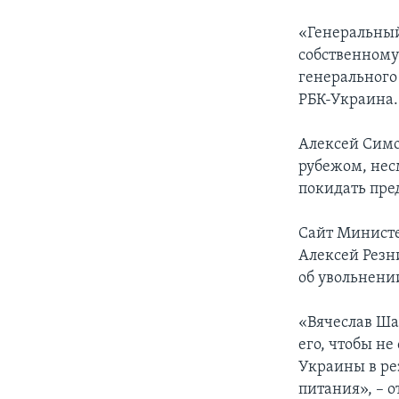
«Генеральный
собственному
генерального
РБК-Украина.
Алексей Симо
рубежом, нес
покидать пре
Сайт Министе
Алексей Резн
об увольнени
«Вячеслав Ша
его, чтобы н
Украины в ре
питания», – о