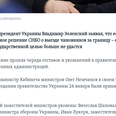
 совещание.
резидент Украины Владимир Зеленский заявил, что е
ое решение СНБО о выезде чиновников за границу – 
сударственной целью больше не удастся
ине прошла череда отставок и увольнений в правитель
оенных администраций.
 министр Кабинета министров Олег Немчинов в своем 
аседании правительства Украины 24 января были прин
й заместителей министров уволены: Вячеслав Шаповал
министра обороны Украины, Иван Лукеря, заместител