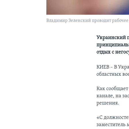
Владимир Зеленский проводит рабочее
Украинский п
принципиальн
отдых с него
КИЕВ – В Укра
областных в
Как сообщает
канале, на з
решения.
«С должносте
заместитель 