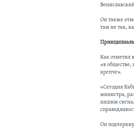
Вениславский
Он также отме
там не так, к
Принципиаль
Как отметил 
«в обществе, 
крепче».
«Сегодня Каб
министра, раз
нашим сигнал
справедливос
Он подчеркну