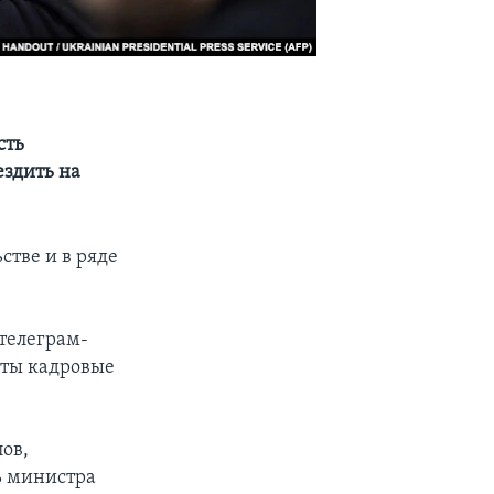
сть
ездить на
стве и в ряде
телеграм-
яты кадровые
ов,
ь министра