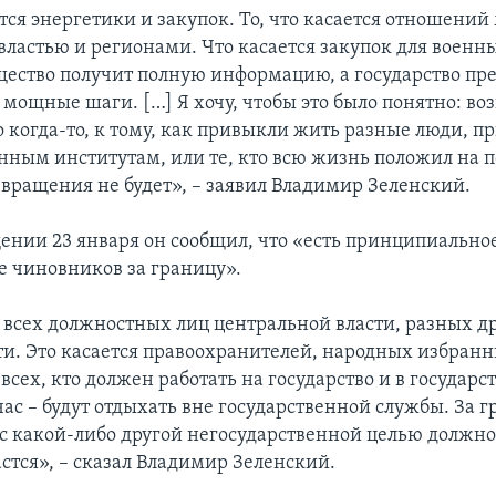
ется энергетики и закупок. То, что касается отношени
властью и регионами. Что касается закупок для военн
щество получит полную информацию, а государство пр
мощные шаги. […] Я хочу, чтобы это было понятно: во
ло когда-то, к тому, как привыкли жить разные люди,
енным институтам, или те, кто всю жизнь положил на 
звращения не будет», – заявил Владимир Зеленский.
ении 23 января он сообщил, что «есть принципиальн
е чиновников за границу».
я всех должностных лиц центральной власти, разных д
ти. Это касается правоохранителей, народных избранн
всех, кто должен работать на государство и в государст
ас – будут отдыхать вне государственной службы. За г
 с какой-либо другой негосударственной целью долж
стся», – сказал Владимир Зеленский.