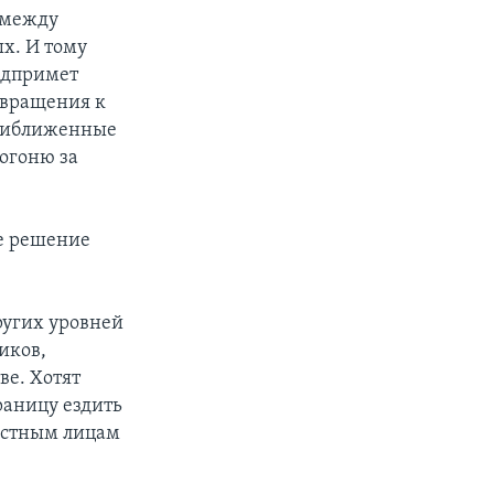
й между
ых. И тому
едпримет
звращения к
 приближенные
погоню за
ое решение
ругих уровней
иков,
ве. Хотят
раницу ездить
ностным лицам