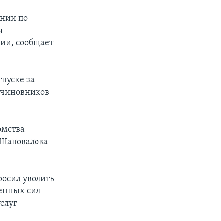
ении по
я
нии, сообщает
пуске за
я чиновников
омства
 Шаповалова
росил уволить
женных сил
слуг