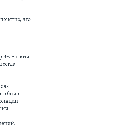
 понятно, что
р Зеленский,
 всегда
теля
это было
принцип
нии.
шений.