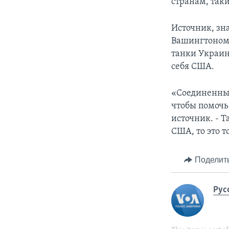
странам, таки
Источник, зн
Вашингтоном 
танки Украин
себя США.
«Соединенные
чтобы помочь 
источник. - Т
США, то это т
Поделит
Рус