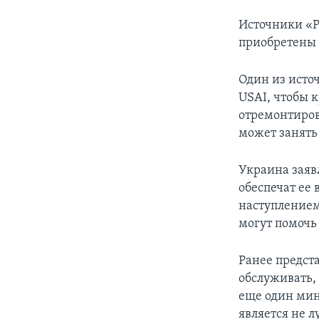
Источники «Ре
приобретены 
Один из исто
USAI, чтобы 
отремонтирова
может занять
Украина заяв
обеспечат ее
наступлением
могут помочь
Ранее предст
обслуживать,
еще один мин
является не 