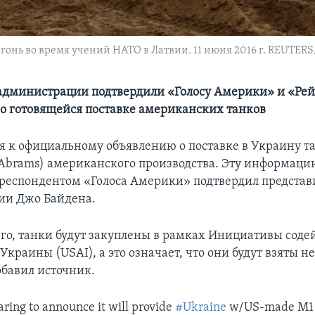
нь во время учений НАТО в Латвии. 11 июня 2016 г. REUTERS/I
администрации подтвердили «Голосу Америки» и «Ре
 готовящейся поставке американских танков
я к официальному объявлению о поставке в Украину т
Abrams) американского производства. Эту информаци
орреспондентом «Голоса Америки» подтвердил представ
ии Джо Байдена.
его, танки будут закуплены в рамках Инициативы соде
Украины (USAI), а это означает, что они будут взяты н
обавил источник.
ing to announce it will provide
#Ukraine
w/US-made M1 