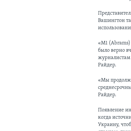
Представитель
Вашингтон та
использовани
«M1 (Abrams)
было верно вч
журналистам 
Райдер.
«Мы продолж
среднесрочны
Райдер.
Появление ин
когда источн
Украину, что