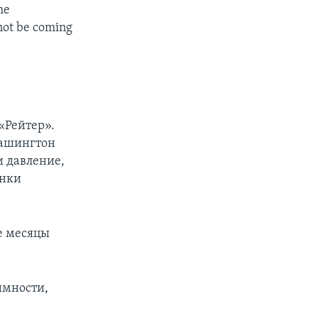
he
not be coming
«Рейтер».
Вашингтон
и давление,
анки
е месяцы
имности,