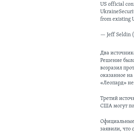
US official co
UkraineSecurit
from existing U
— Jeff Seldin 
Два источник
Решение было
возразил про
оказанное на
«Леопард» не
Третий источ
США могут по
Официальные 
заявили, что 