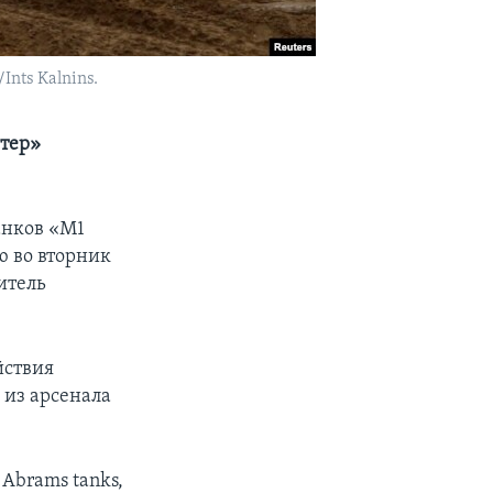
nts Kalnins.
йтер»
анков «М1
ю во вторник
итель
йствия
е из арсенала
Abrams tanks,