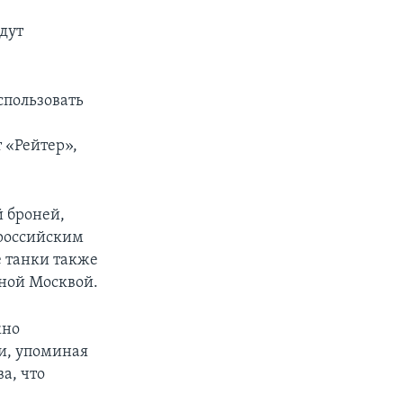
удут
спользовать
 «Рейтер»,
й броней,
 российским
 танки также
нной Москвой.
жно
ни, упоминая
а, что