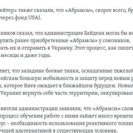
йтер» также сказали, что «Абрамсы», скорее всего, б
через фонд USAI.
чников сказал, что администрация Байдена могла бы и
купить ранее приобретенные «Абрамсы» у союзников,
ть их и отправить в Украину. Этот процесс, как пишет
 месяцы и даже годы.
ляет, что западные боевые танки, оснащенные тяжело
 войскам большую мобильность и защиту перед новым
, которое Киев ожидает в ближайшем будущем. Новые
 Украине вернуть себе часть территории, оккупирова
авители администрации заявляли, что «Абрамсы» сло
 процесс обучения работе с ними займет много време
ус – необходимость использования реактивного топлив
лучшей альтернативой в существующих условиях.