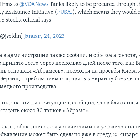
nfirms to
@VOANews
Tanks likely to be procured through t
y Assistance Initiative (
#USAI
), which means they would 
S stocks, official says
(@jseldin)
January 24, 2023
а в администрации также сообщили об этом агентству 
 принято всего через несколько дней после того, как 
тив отправки «Абрамсов», несмотря на просьбы Киева 
 Берлин, с требованием отправить в Украину боевые т
мецкого производства.
ник, знакомый с ситуацией, сообщил, что в ближайши
ставить около 30 танков «Абрамс».
лица, общавшиеся с журналистами на условиях анон
объявление может быть сделано уже в среду, 25 января.