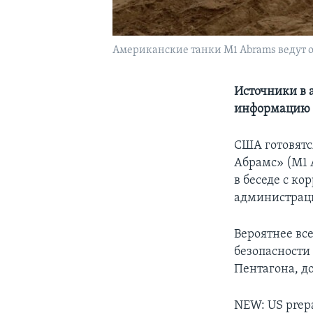
Американские танки M1 Abrams ведут ого
Источники в 
информацию о
США готовятс
Абрамс» (M1 
в беседе с к
администрац
Вероятнее вс
безопасности 
Пентагона, д
NEW: US prepar