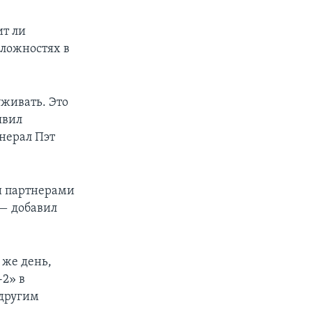
ит ли
сложностях в
уживать. Это
явил
нерал Пэт
и партнерами
— добавил
 же день,
-2» в
 другим